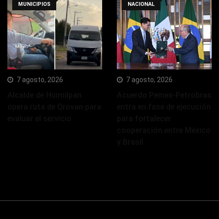
MUNICIPIOS
NACIONAL
7 agosto, 2026
7 agosto, 2026
Alcalde de Huimilpan
Acuerdo Pemex-Petrobras
opera ruta de Qrovan para
entra en fase de ejecución
evaluar el servicio
para fortalecer
cooperación entre México
y Brasil