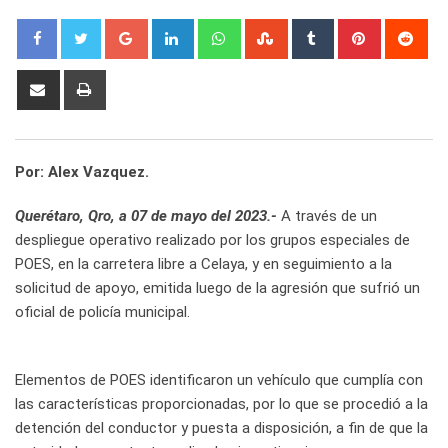
Google+
LinkedIn
Whatsapp
StumbleUpon
Tumblr
Pinterest
Red
Share
Print
via
Email
Por: Alex Vazquez.
Querétaro, Qro, a 07 de mayo del 2023.-
A través de un
despliegue operativo realizado por los grupos especiales de
POES, en la carretera libre a Celaya, y en seguimiento a la
solicitud de apoyo, emitida luego de la agresión que sufrió un
oficial de policía municipal.
Elementos de POES identificaron un vehículo que cumplía con
las características proporcionadas, por lo que se procedió a la
detención del conductor y puesta a disposición, a fin de que la