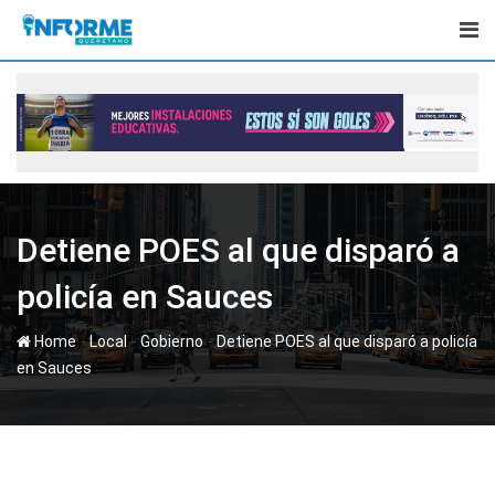
Skip
to
content
Detiene POES al que disparó a
policía en Sauces
-
-
-
Home
Local
Gobierno
Detiene POES al que disparó a policía
en Sauces