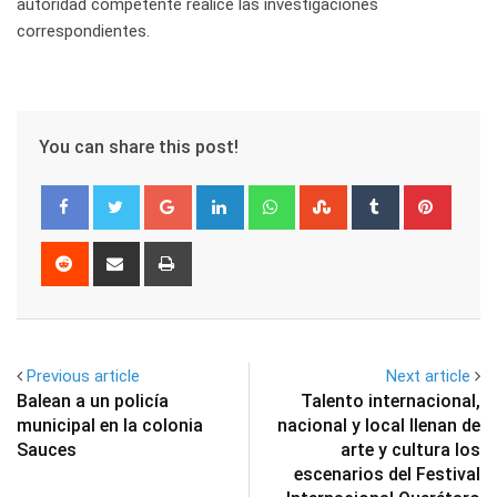
autoridad competente realice las investigaciones
correspondientes.
You can share this post!
Google+
LinkedIn
Whatsapp
StumbleUpon
Tumblr
Pinter
Reddit
Share
Print
via
Email
Previous article
Next article
Balean a un policía
Talento internacional,
municipal en la colonia
nacional y local llenan de
Sauces
arte y cultura los
escenarios del Festival