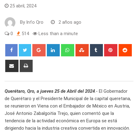
25 abril, 2024
By
Info Qro
2 años ago
0
514
Less than a minute
Google+
LinkedIn
Whatsapp
StumbleUpon
Tumblr
Pinterest
Red
Share
Print
via
Email
Querétaro, Qro, a jueves 25 de Abril del 2024
.- El Gobernador
de Querétaro y el Presidente Municipal de la capital queretana,
se reunieron en Viena con el Embajador de México en Austria,
José Antonio Zabalgoitia Trejo, quien comentó que la
tendencia de la actividad económica en Europa se está
dirigiendo hacia la industria creativa convertida en innovación.