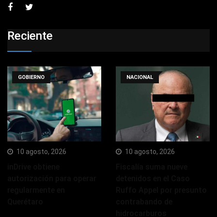
Reciente
GOBIERNO
NACIONAL
10 agosto, 2026
10 agosto, 2026
inDrive obtiene
Fiscalía suma nueve
autorización para operar
detenidos en el Caso
regularmente en
Ruffo Appel por presunto
Querétaro
contrabando de
hidrocarburos