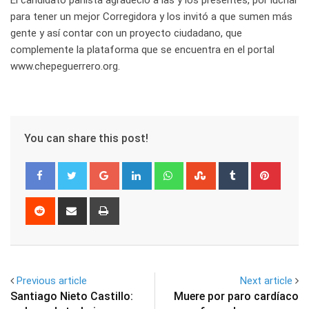
El candidato panista agradeció a las y los presentes, por luchar
para tener un mejor Corregidora y los invitó a que sumen más
gente y así contar con un proyecto ciudadano, que
complemente la plataforma que se encuentra en el portal
www.chepeguerrero.org.
You can share this post!
Google+
LinkedIn
Whatsapp
StumbleUpon
Tumblr
Pinter
Reddit
Share
Print
via
Email
Previous article
Next article
Santiago Nieto Castillo:
Muere por paro cardíaco