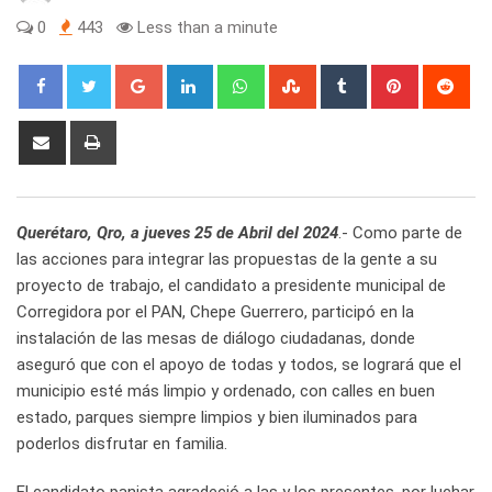
0
443
Less than a minute
Google+
LinkedIn
Whatsapp
StumbleUpon
Tumblr
Pinterest
Red
Share
Print
via
Email
Querétaro, Qro, a jueves 25 de Abril del 2024
.- Como parte de
las acciones para integrar las propuestas de la gente a su
proyecto de trabajo, el candidato a presidente municipal de
Corregidora por el PAN, Chepe Guerrero, participó en la
instalación de las mesas de diálogo ciudadanas, donde
aseguró que con el apoyo de todas y todos, se logrará que el
municipio esté más limpio y ordenado, con calles en buen
estado, parques siempre limpios y bien iluminados para
poderlos disfrutar en familia.