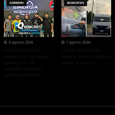
GOBIERNO
MUNICIPIOS
8 agosto, 2026
7 agosto, 2026
Fiscal de Querétaro
Alcalde de Huimilpan
apuesta por “ser menos
opera ruta de Qrovan para
cósmicos y más
evaluar el servicio
tangibles” para bajar
incidencia delictiva