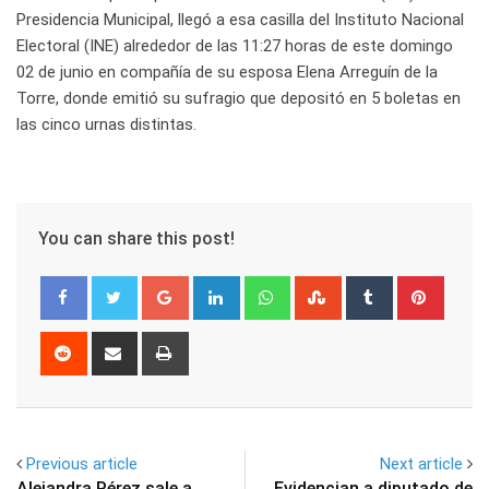
Presidencia Municipal, llegó a esa casilla del Instituto Nacional
Electoral (INE) alrededor de las 11:27 horas de este domingo
02 de junio en compañía de su esposa Elena Arreguín de la
Torre, donde emitió su sufragio que depositó en 5 boletas en
las cinco urnas distintas.
You can share this post!
Google+
LinkedIn
Whatsapp
StumbleUpon
Tumblr
Pinter
Reddit
Share
Print
via
Email
Previous article
Next article
Alejandra Pérez sale a
Evidencian a diputado de