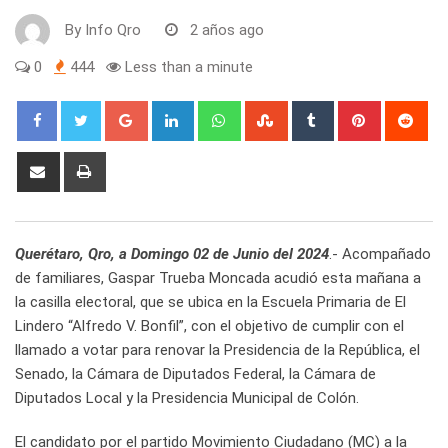
By
Info Qro
2 años ago
0
444
Less than a minute
Google+
LinkedIn
Whatsapp
StumbleUpon
Tumblr
Pinterest
Red
Share
Print
via
Email
Querétaro, Qro, a Domingo 02 de Junio del 2024
.- Acompañado
de familiares, Gaspar Trueba Moncada acudió esta mañana a
la casilla electoral, que se ubica en la Escuela Primaria de El
Lindero “Alfredo V. Bonfil”, con el objetivo de cumplir con el
llamado a votar para renovar la Presidencia de la República, el
Senado, la Cámara de Diputados Federal, la Cámara de
Diputados Local y la Presidencia Municipal de Colón.
El candidato por el partido Movimiento Ciudadano (MC) a la