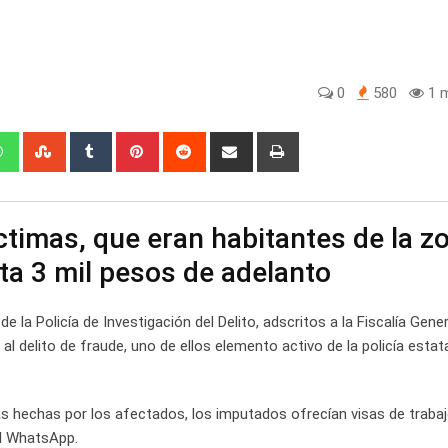
0
580
1 m
edIn
Whatsapp
StumbleUpon
Tumblr
Pinterest
Reddit
Share
Print
via
Email
ctimas, que eran habitantes de la z
ta 3 mil pesos de adelanto
de la Policía de Investigación del Delito, adscritos a la Fiscalía Gener
l delito de fraude, uno de ellos elemento activo de la policía estata
as hechas por los afectados, los imputados ofrecían visas de trabaj
al WhatsApp.