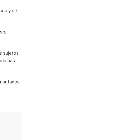
sos y se
so,
s sujetos.
zada para
 imputados