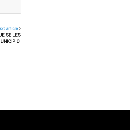
xt article
UE SE LES
NICIPIO.