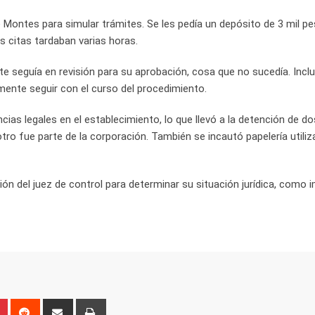
Montes para simular trámites. Se les pedía un depósito de 3 mil pe
as citas tardaban varias horas.
te seguía en revisión para su aprobación, cosa que no sucedía. Inclu
mente seguir con el curso del procedimiento.
cias legales en el establecimiento, lo que llevó a la detención de do
 otro fue parte de la corporación. También se incautó papelería utili
ión del juez de control para determinar su situación jurídica, como
n
r
Pinterest
Reddit
Share
Print