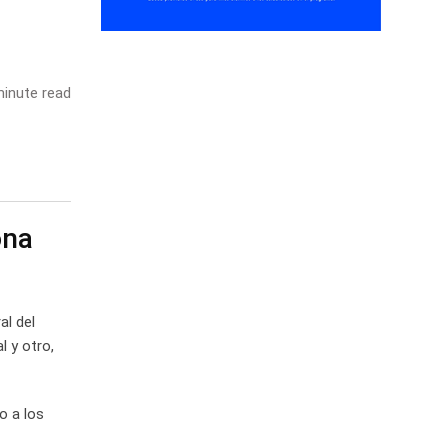
inute read
ona
al del
l y otro,
o a los