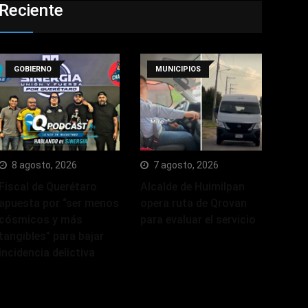
Reciente
GOBIERNO
MUNICIPIOS
8 agosto, 2026
7 agosto, 2026
Fiscal de Querétaro
Alcalde de Huimilpan
apuesta por “ser menos
opera ruta de Qrovan
cósmicos y más
para evaluar el servicio
tangibles” para bajar
incidencia delictiva