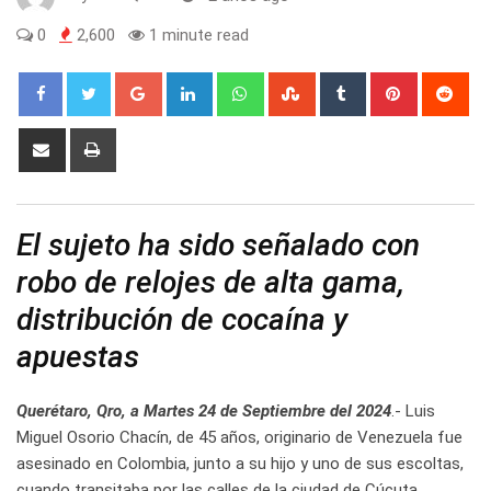
0
2,600
1 minute read
Google+
LinkedIn
Whatsapp
StumbleUpon
Tumblr
Pinterest
Red
Share
Print
via
Email
El sujeto ha sido señalado con
robo de relojes de alta gama,
distribución de cocaína y
apuestas
Querétaro, Qro, a Martes 24 de Septiembre del 2024
.- Luis
Miguel Osorio Chacín, de 45 años, originario de Venezuela fue
asesinado en Colombia, junto a su hijo y uno de sus escoltas,
cuando transitaba por las calles de la ciudad de Cúcuta.