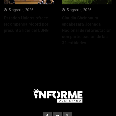
5 agosto, 2026
5 agosto, 2026
Estados Unidos ofrece
Claudia Sheinbaum
recompensa récord por
encabezará Jornada
presunto líder del CJNG
Nacional de reforestación
con participación de las
32 entidades