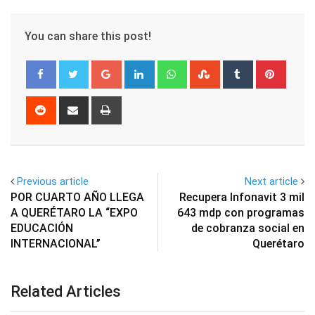
You can share this post!
Google+
LinkedIn
Whatsapp
StumbleUpon
Tumblr
Pinter
Reddit
Share
Print
via
Email
Previous article
Next article
POR CUARTO AÑO LLEGA
Recupera Infonavit 3 mil
A QUERÉTARO LA “EXPO
643 mdp con programas
EDUCACIÓN
de cobranza social en
INTERNACIONAL”
Querétaro
Related Articles