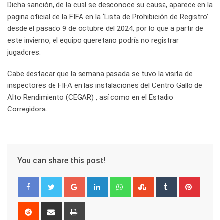
Dicha sanción, de la cual se desconoce su causa, aparece en la
pagina oficial de la FIFA en la ‘Lista de Prohibición de Registro’
desde el pasado 9 de octubre del 2024, por lo que a partir de
este invierno, el equipo queretano podría no registrar
jugadores.
Cabe destacar que la semana pasada se tuvo la visita de
inspectores de FIFA en las instalaciones del Centro Gallo de
Alto Rendimiento (CEGAR) , así como en el Estadio
Corregidora.
You can share this post!
Google+
LinkedIn
Whatsapp
StumbleUpon
Tumblr
Pinter
Reddit
Share
Print
via