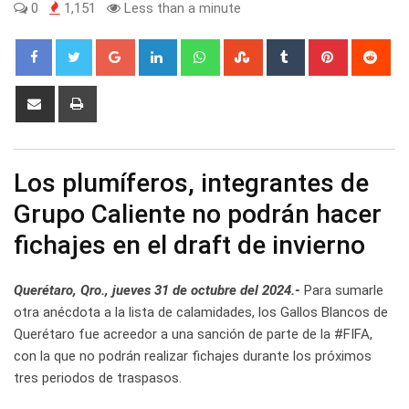
0
1,151
Less than a minute
Google+
LinkedIn
Whatsapp
StumbleUpon
Tumblr
Pinterest
Red
Share
Print
via
Email
Los plumíferos, integrantes de
Grupo Caliente no podrán hacer
fichajes en el draft de invierno
Querétaro, Qro., jueves 31 de octubre del 2024.-
Para sumarle
otra anécdota a la lista de calamidades, los Gallos Blancos de
Querétaro fue acreedor a una sanción de parte de la #FIFA,
con la que no podrán realizar fichajes durante los próximos
tres periodos de traspasos.