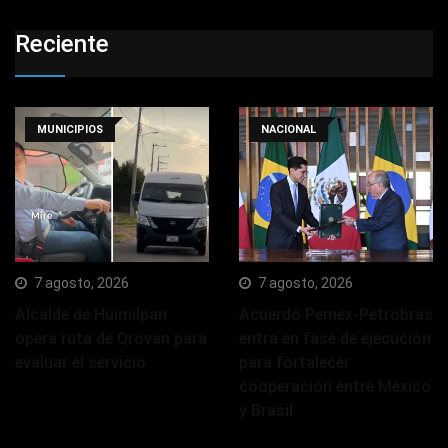
Reciente
MUNICIPIOS
NACIONAL
7 agosto, 2026
7 agosto, 2026
Alcalde de Huimilpan
Acuerdo Pemex-Petrobras
opera ruta de Qrovan para
entra en fase de ejecución
evaluar el servicio
para fortalecer
cooperación entre México
y Brasil