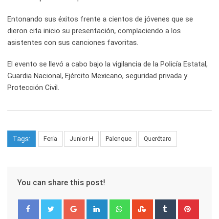
Entonando sus éxitos frente a cientos de jóvenes que se
dieron cita inicio su presentación, complaciendo a los
asistentes con sus canciones favoritas.
El evento se llevó a cabo bajo la vigilancia de la Policía Estatal,
Guardia Nacional, Ejército Mexicano, seguridad privada y
Protección Civil.
Tags:
Feria
Junior H
Palenque
Querétaro
You can share this post!
Google+
LinkedIn
Whatsapp
StumbleUpon
Tumblr
Pinter