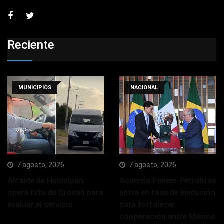
Reciente
MUNICIPIOS
NACIONAL
7 agosto, 2026
7 agosto, 2026
Alcalde de Huimilpan
Acuerdo Pemex-Petrobras
opera ruta de Qrovan para
entra en fase de ejecución
evaluar el servicio
para fortalecer
cooperación entre México