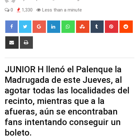
0
1,330
Less than a minute
Google+
LinkedIn
Whatsapp
StumbleUpon
Tumblr
Pinterest
Red
Share
Print
via
Email
JUNIOR H llenó el Palenque la
Madrugada de este Jueves, al
agotar todas las localidades del
recinto, mientras que a la
afueras, aún se encontraban
fans intentando conseguir un
boleto.