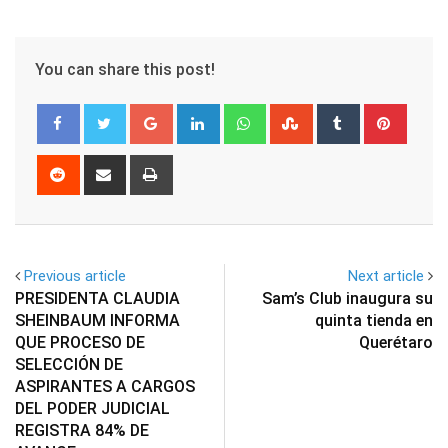
You can share this post!
Google+
LinkedIn
Whatsapp
StumbleUpon
Tumblr
Pinter
Reddit
Share
Print
via
Email
Previous article
Next article
PRESIDENTA CLAUDIA
Sam’s Club inaugura su
SHEINBAUM INFORMA
quinta tienda en
QUE PROCESO DE
Querétaro
SELECCIÓN DE
ASPIRANTES A CARGOS
DEL PODER JUDICIAL
REGISTRA 84% DE