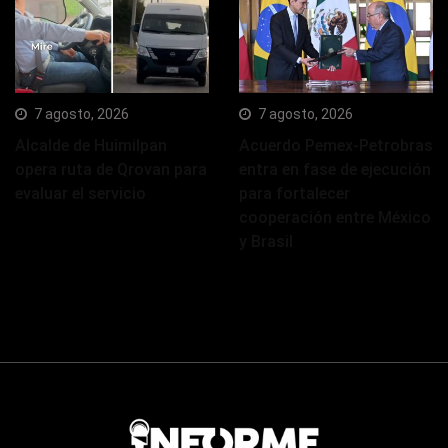
7 agosto, 2026
7 agosto, 2026
Alcalde de Huimilpan
Acuerdo Pemex-Petrobras
opera ruta de Qrovan para
entra en fase de ejecución
evaluar el servicio
para fortalecer
cooperación entre México
y Brasil