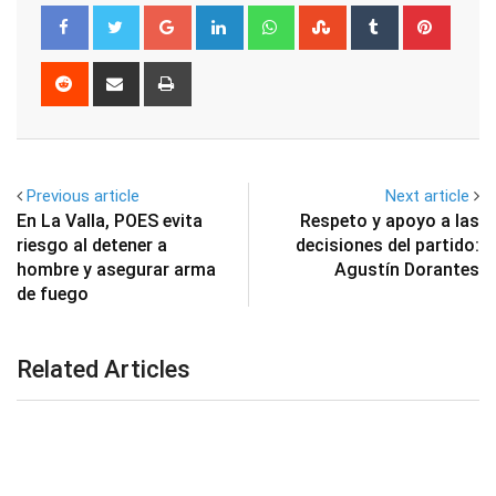
Google+
LinkedIn
Whatsapp
StumbleUpon
Tumblr
Pinter
Reddit
Share
Print
via
Email
Previous article
Next article
En La Valla, POES evita
Respeto y apoyo a las
riesgo al detener a
decisiones del partido:
hombre y asegurar arma
Agustín Dorantes
de fuego
Related Articles