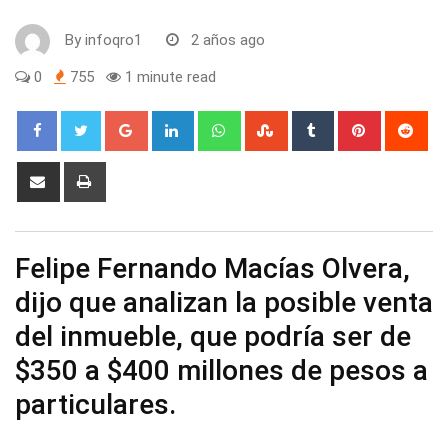
By
infoqro1
2 años ago
0
755
1 minute read
Google+
LinkedIn
Whatsapp
StumbleUpon
Tumblr
Pinterest
Red
Share
Print
via
Email
Felipe Fernando Macías Olvera,
dijo que analizan la posible venta
del inmueble, que podría ser de
$350 a $400 millones de pesos a
particulares.