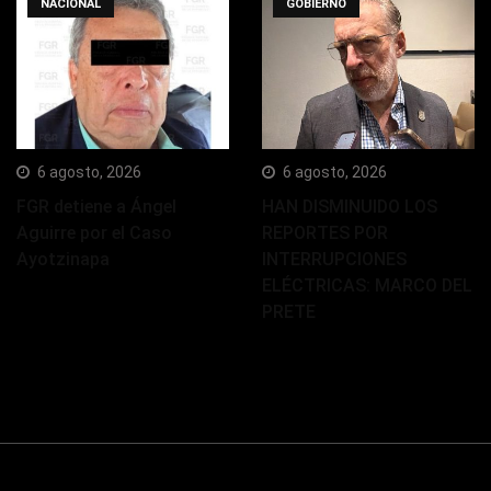
NACIONAL
GOBIERNO
6 agosto, 2026
6 agosto, 2026
FGR detiene a Ángel
HAN DISMINUIDO LOS
Aguirre por el Caso
REPORTES POR
Ayotzinapa
INTERRUPCIONES
ELÉCTRICAS: MARCO DEL
PRETE