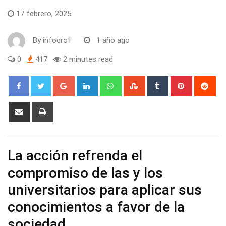
17 febrero, 2025
By
infoqro1
1 año ago
0
417
2 minutes read
Google+
LinkedIn
Whatsapp
StumbleUpon
Tumblr
Pinterest
Red
Share
Print
via
Email
La acción refrenda el
compromiso de las y los
universitarios para aplicar sus
conocimientos a favor de la
sociedad.