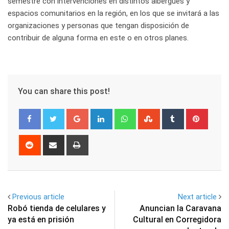
semestre con intervenciones en distintos albergues y
espacios comunitarios en la región, en los que se invitará a las
organizaciones y personas que tengan disposición de
contribuir de alguna forma en este o en otros planes.
You can share this post!
Google+
LinkedIn
Whatsapp
StumbleUpon
Tumblr
Pinter
Reddit
Share
Print
via
Email
Previous article
Next article
Robó tienda de celulares y
Anuncian la Caravana
ya está en prisión
Cultural en Corregidora