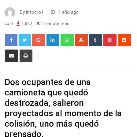
By
infoqro1
1 año ago
0
1,622
1 minute read
Google+
LinkedIn
Whatsapp
StumbleUpon
Tumblr
Pinterest
Red
Share
Print
via
Email
Dos ocupantes de una
camioneta que quedó
destrozada, salieron
proyectados al momento de la
colisión, uno más quedó
prensado.