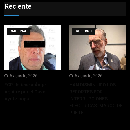
Reciente
NACIONAL
GOBIERNO
6 agosto, 2026
6 agosto, 2026
FGR detiene a Ángel
HAN DISMINUIDO LOS
Aguirre por el Caso
REPORTES POR
Ayotzinapa
INTERRUPCIONES
ELÉCTRICAS: MARCO DEL
PRETE