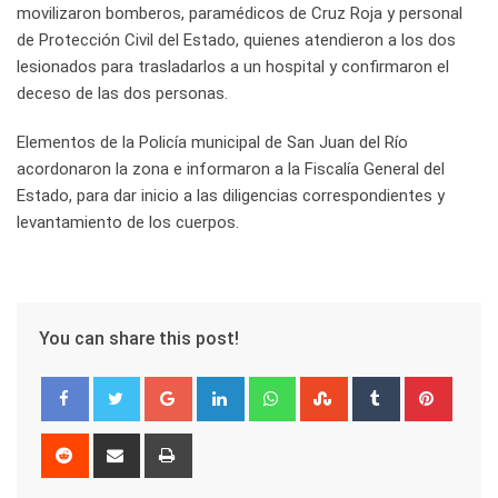
movilizaron bomberos, paramédicos de Cruz Roja y personal
de Protección Civil del Estado, quienes atendieron a los dos
lesionados para trasladarlos a un hospital y confirmaron el
deceso de las dos personas.
Elementos de la Policía municipal de San Juan del Río
acordonaron la zona e informaron a la Fiscalía General del
Estado, para dar inicio a las diligencias correspondientes y
levantamiento de los cuerpos.
You can share this post!
Google+
LinkedIn
Whatsapp
StumbleUpon
Tumblr
Pinter
Reddit
Share
Print
via