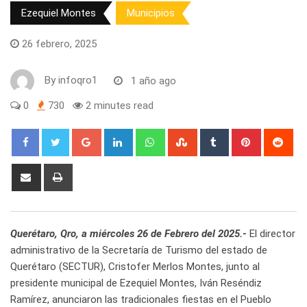
Ezequiel Montes
Municipios
26 febrero, 2025
By
infoqro1
1 año ago
0
730
2 minutes read
Google+
LinkedIn
Whatsapp
StumbleUpon
Tumblr
Pinterest
Red
Share
Print
via
Email
Querétaro, Qro, a miércoles 26 de Febrero del 2025.-
El director
administrativo de la Secretaría de Turismo del estado de
Querétaro (SECTUR), Cristofer Merlos Montes, junto al
presidente municipal de Ezequiel Montes, Iván Reséndiz
Ramírez, anunciaron las tradicionales fiestas en el Pueblo