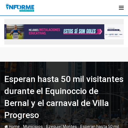
Skip
to
content
Esperan hasta 50 mil visitantes
durante el Equinoccio de
Bernal y el carnaval de Villa
Progreso
-
-
-
Home
Municipios
Ezequiel Montes
Esperan hasta 50 mil