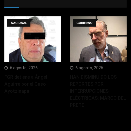
NACIONAL
GOBIERNO
6 agosto, 2026
6 agosto, 2026
FGR detiene a Ángel
HAN DISMINUIDO LOS
Aguirre por el Caso
REPORTES POR
Ayotzinapa
INTERRUPCIONES
ELÉCTRICAS: MARCO DEL
PRETE