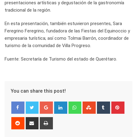
presentaciones artísticas y degustación de la gastronomía
tradicional de la región.
En esta presentación, también estuvieron presentes, Sara
Feregrino Feregrino, fundadora de las Fiestas del Equinoccio y
empresaria turística; así como Tolmai Barrón, coordinador de
turismo de la comunidad de Villa Progreso.
Fuente: Secretaría de Turismo del estado de Querétaro.
You can share this post!
Google+
LinkedIn
Whatsapp
StumbleUpon
Tumblr
Pinter
Reddit
Share
Print
via
Email