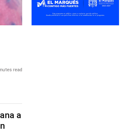
nutes read
cana a
on