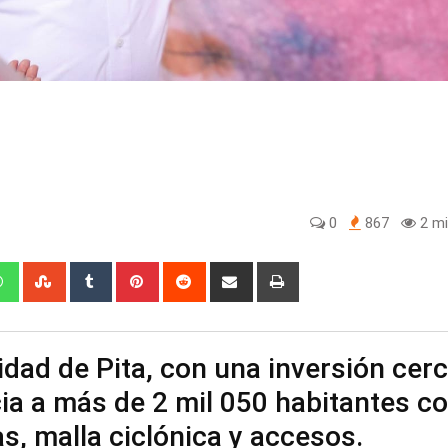
0
867
2 mi
edIn
Whatsapp
StumbleUpon
Tumblr
Pinterest
Reddit
Share
Print
via
Email
dad de Pita, con una inversión cer
cia a más de 2 mil 050 habitantes c
s, malla ciclónica y accesos.