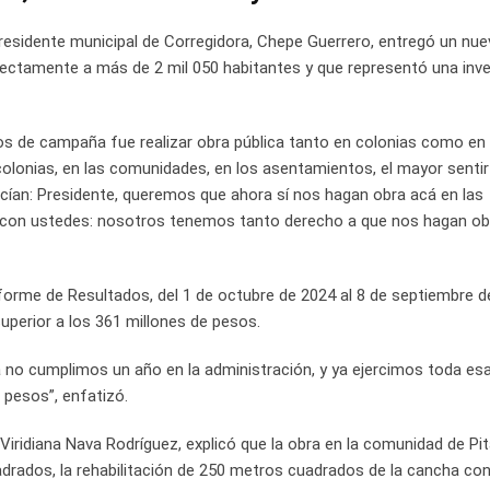
presidente municipal de Corregidora, Chepe Guerrero, entregó un nu
rectamente a más de 2 mil 050 habitantes y que representó una inv
os de campaña fue realizar obra pública tanto en colonias como en
colonias, en las comunidades, en los asentamientos, el mayor senti
decían: Presidente, queremos que ahora sí nos hagan obra acá en las
e con ustedes: nosotros tenemos tanto derecho a que nos hagan o
orme de Resultados, del 1 de octubre de 2024 al 8 de septiembre d
uperior a los 361 millones de pesos.
a no cumplimos un año en la administración, y ya ejercimos toda esa
 pesos”, enfatizó.
 Viridiana Nava Rodríguez, explicó que la obra en la comunidad de Pit
rados, la rehabilitación de 250 metros cuadrados de la cancha con