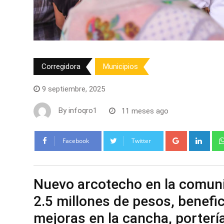
Corregidora
Municipios
9 septiembre, 2025
By
infoqro1
11 meses ago
Google+
Link
Facebook
Twitter
Nuevo arcotecho en la comuni
2.5 millones de pesos, benefi
mejoras en la cancha, portería