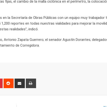
as fijas, el cambio de la malla ciclónica en el perímetro, la colocaci
s en la Secretaría de Obras Públicas con un equipo muy trabajador 
si 1,200 reportes en todas nuestras vialidades para mejorar la movilid
tas realidades”, indicó.
ito, Antonio Zapata Guerrero; el senador Agustín Dorantes; delegado
ntamiento de Corregidora.
n
r
Pinterest
Reddit
Share
Print
via
Email