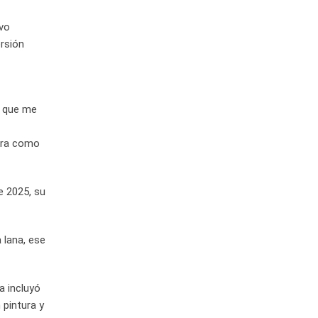
evo
ersión
r que me
bra como
e 2025, su
 lana, ese
a incluyó
 pintura y