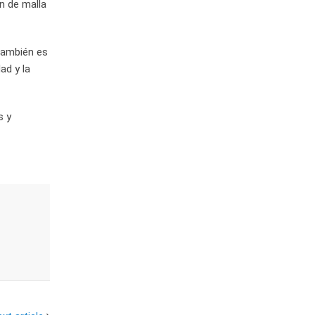
ón de malla
también es
ad y la
s y