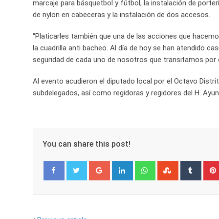
marcaje para básquetbol y fútbol, la instalación de porterí
de nylon en cabeceras y la instalación de dos accesos.
“Platicarles también que una de las acciones que hacemo
la cuadrilla anti bacheo. Al día de hoy se han atendido ca
seguridad de cada uno de nosotros que transitamos por es
Al evento acudieron el diputado local por el Octavo Distr
subdelegados, así como regidoras y regidores del H. Ayu
You can share this post!
Google+
LinkedIn
Whatsapp
StumbleUpo
Tumbl
Facebook
Twitter