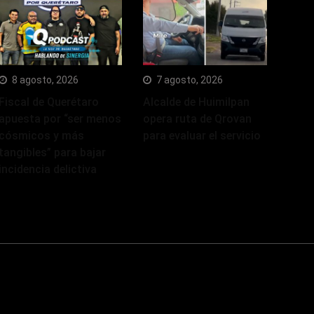
8 agosto, 2026
7 agosto, 2026
Fiscal de Querétaro
Alcalde de Huimilpan
apuesta por “ser menos
opera ruta de Qrovan
cósmicos y más
para evaluar el servicio
tangibles” para bajar
incidencia delictiva