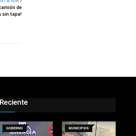
xt article
 camión de
 sin tapa!
Reciente
GOBIERNO
MUNICIPIOS