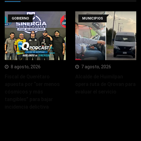
GOBIERNO
MUNICIPIOS
8 agosto, 2026
7 agosto, 2026
Fiscal de Querétaro
Alcalde de Huimilpan
apuesta por “ser menos
opera ruta de Qrovan para
cósmicos y más
evaluar el servicio
tangibles” para bajar
incidencia delictiva