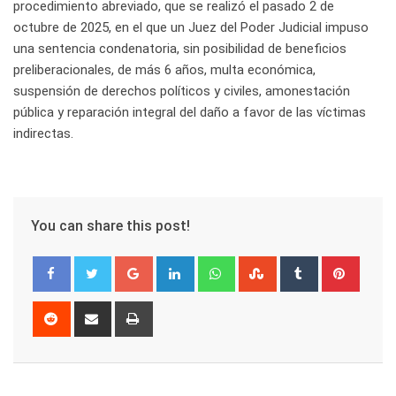
procedimiento abreviado, que se realizó el pasado 2 de
octubre de 2025, en el que un Juez del Poder Judicial impuso
una sentencia condenatoria, sin posibilidad de beneficios
preliberacionales, de más 6 años, multa económica,
suspensión de derechos políticos y civiles, amonestación
pública y reparación integral del daño a favor de las víctimas
indirectas.
You can share this post!
Google+
LinkedIn
Whatsapp
StumbleUpon
Tumblr
Pinter
Reddit
Share
Print
via
Email