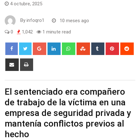
4 octubre, 2025
By
infoqro1
10 meses ago
0
1,042
1 minute read
Google+
LinkedIn
Whatsapp
StumbleUpon
Tumblr
Pinterest
Red
Share
Print
via
Email
El sentenciado era compañero
de trabajo de la víctima en una
empresa de seguridad privada y
mantenía conflictos previos al
hecho