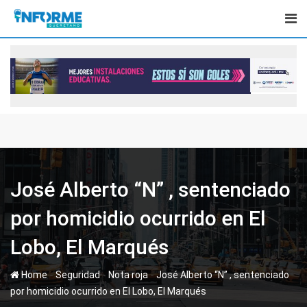
Skip
to
content
José Alberto “N” , sentenciado
por homicidio ocurrido en El
Lobo, El Marqués
-
-
-
Home
Seguridad
Nota roja
José Alberto “N” , sentenciado
por homicidio ocurrido en El Lobo, El Marqués