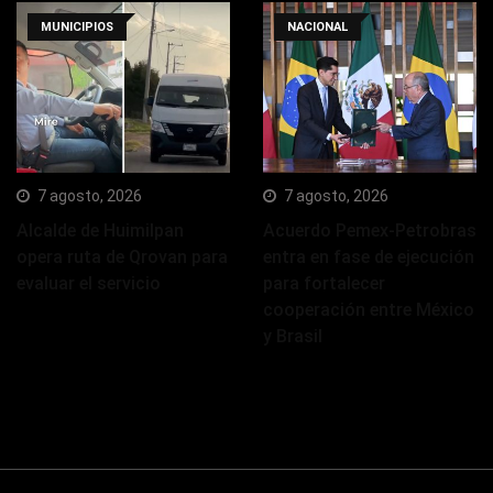
MUNICIPIOS
NACIONAL
7 agosto, 2026
7 agosto, 2026
Alcalde de Huimilpan
Acuerdo Pemex-Petrobras
opera ruta de Qrovan para
entra en fase de ejecución
evaluar el servicio
para fortalecer
cooperación entre México
y Brasil