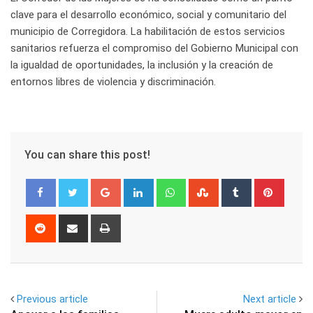
clave para el desarrollo económico, social y comunitario del
municipio de Corregidora. La habilitación de estos servicios
sanitarios refuerza el compromiso del Gobierno Municipal con
la igualdad de oportunidades, la inclusión y la creación de
entornos libres de violencia y discriminación.
You can share this post!
Google+
LinkedIn
Whatsapp
StumbleUpon
Tumblr
Pinter
Reddit
Share
Print
via
Email
Previous article
Next article