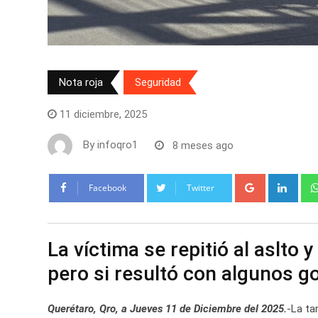
Nota roja
Seguridad
11 diciembre, 2025
By
infoqro1
8 meses ago
Google+
Link
Facebook
Twitter
La víctima se repitió al aslto
pero si resultó con algunos g
Querétaro, Qro, a Jueves 11 de Diciembre del 2025.
-La ta