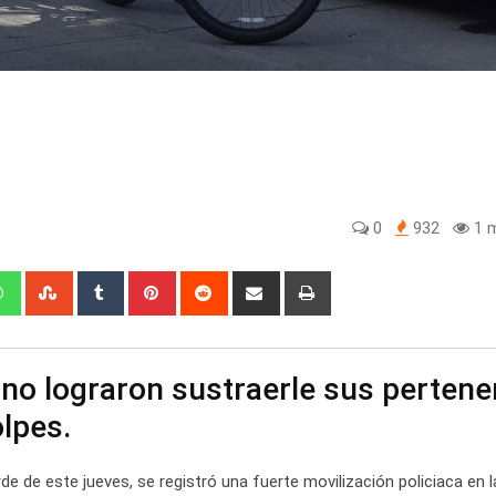
0
932
1 m
edIn
Whatsapp
StumbleUpon
Tumblr
Pinterest
Reddit
Share
Print
via
Email
 y no lograron sustraerle sus pertene
olpes.
rde de este jueves, se registró una fuerte movilización policiaca en l