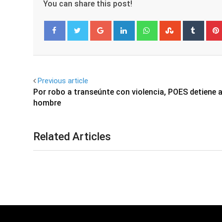
You can share this post!
Google+
LinkedIn
Whatsapp
StumbleUpo
Tumbl
Facebook
Twitter
Previous article
Por robo a transeúnte con violencia, POES detiene 
hombre
Related Articles