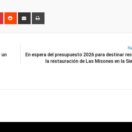
n
r
Pinterest
Reddit
Share
Print
via
Email
Ne
a un
En espera del presupuesto 2026 para destinar re
la restauración de Las Misones en la Si