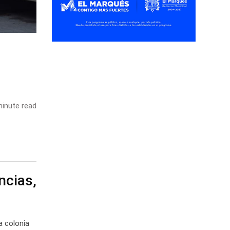
inute read
ncias,
a colonia