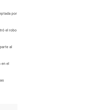
ceptada por
tró el robo
parte al
 en el
las