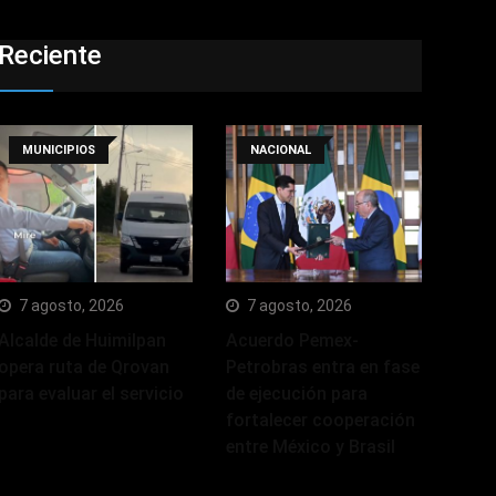
Reciente
MUNICIPIOS
NACIONAL
7 agosto, 2026
7 agosto, 2026
Alcalde de Huimilpan
Acuerdo Pemex-
opera ruta de Qrovan
Petrobras entra en fase
para evaluar el servicio
de ejecución para
fortalecer cooperación
entre México y Brasil