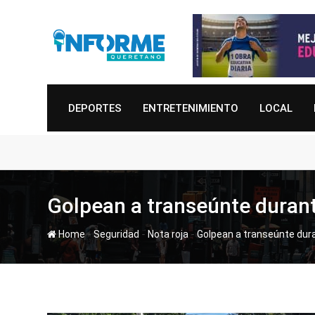
Skip
to
content
DEPORTES
ENTRETENIMIENTO
LOCAL
Golpean a transeúnte durant
-
-
-
Home
Seguridad
Nota roja
Golpean a transeúnte dura