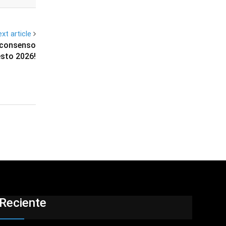
xt article
y consenso
esto 2026!
Reciente