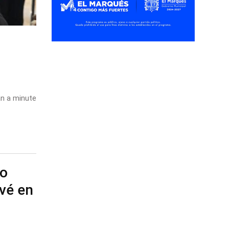
n a minute
to
evé en