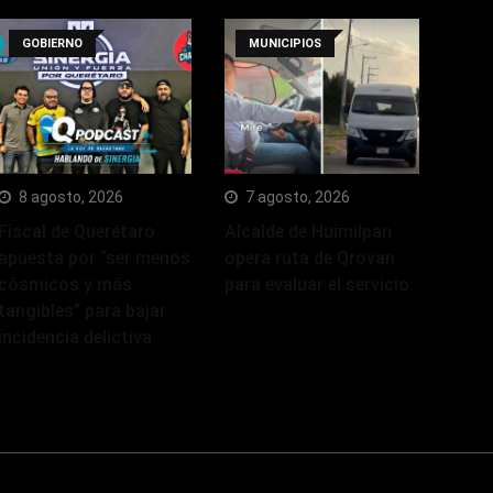
GOBIERNO
MUNICIPIOS
8 agosto, 2026
7 agosto, 2026
Fiscal de Querétaro
Alcalde de Huimilpan
apuesta por “ser menos
opera ruta de Qrovan
cósmicos y más
para evaluar el servicio
tangibles” para bajar
incidencia delictiva