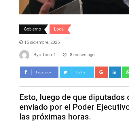
Gobierno
Local
15 diciembre, 2025
By
infoqro1
8 meses ago
Google+
Link
Facebook
Twitter
Esto, luego de que diputados 
enviado por el Poder Ejecutiv
las próximas horas.