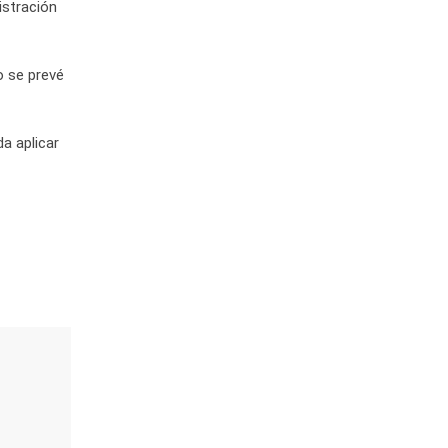
istración
o se prevé
a aplicar