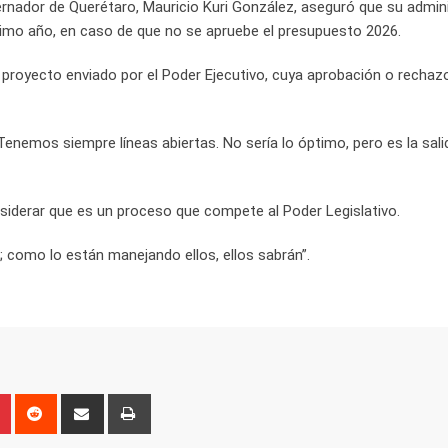
ernador de Querétaro, Mauricio Kuri González, aseguró que su admin
ximo año, en caso de que no se apruebe el presupuesto 2026.
 proyecto enviado por el Poder Ejecutivo, cuya aprobación o rechaz
enemos siempre líneas abiertas. No sería lo óptimo, pero es la salid
nsiderar que es un proceso que compete al Poder Legislativo.
o; como lo están manejando ellos, ellos sabrán”.
n
r
Pinterest
Reddit
Share
Print
via