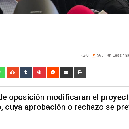
0
567
Less tha
edIn
Whatsapp
StumbleUpon
Tumblr
Pinterest
Reddit
Share
Print
via
Email
de oposición modificaran el proyec
o, cuya aprobación o rechazo se pr