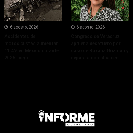
6 agosto, 2026
6 agosto, 2026
Accidentes de
Congreso de Veracruz
motociclistas aumentan
aprueba desafuero por
11.4% en México durante
caso de Roxana Guzmán y
2025: Inegi
separa a dos alcaldes