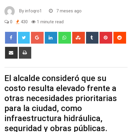
By
infoqro1
7 meses ago
0
430
1 minute read
Google+
LinkedIn
Whatsapp
StumbleUpon
Tumblr
Pinterest
Red
Share
Print
via
Email
El alcalde consideró que su
costo resulta elevado frente a
otras necesidades prioritarias
para la ciudad, como
infraestructura hidráulica,
seguridad y obras públicas.