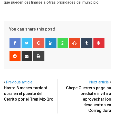
que pueden destinarse a otras prioridades del municipio.
You can share this post!
Google+
LinkedIn
Whatsapp
StumbleUpon
Tumblr
Pinter
Reddit
Share
Print
via
Email
Previous article
Next article
Hasta 8 meses tardará
Chepe Guerrero paga su
obra en el puente del
predial e invita a
Cerrito por el Tren Mx-Qro
aprovechar los
descuentos en
Corregidora