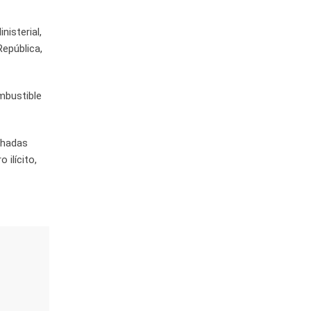
nisterial,
República,
mbustible
chadas
ilícito,