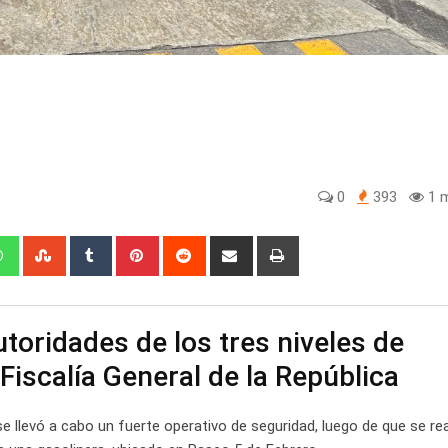
0
393
1 m
edIn
Whatsapp
StumbleUpon
Tumblr
Pinterest
Reddit
Share
Print
via
Email
utoridades de los tres niveles de
Fiscalía General de la República
se llevó a cabo un fuerte operativo de seguridad, luego de que se rea