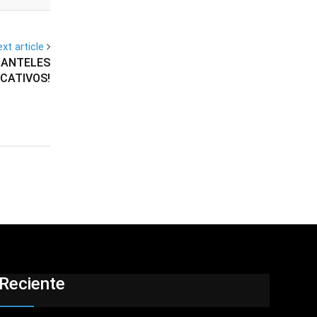
xt article
LANTELES
CATIVOS!
Reciente