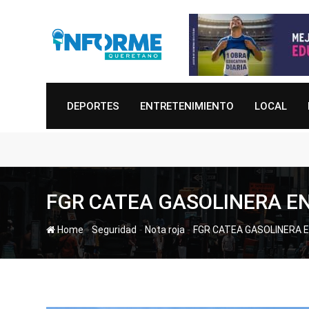
Skip
to
content
DEPORTES
ENTRETENIMIENTO
LOCAL
FGR CATEA GASOLINERA EN
-
-
-
Home
Seguridad
Nota roja
FGR CATEA GASOLINERA E