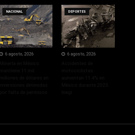
NACIONAL
DEPORTES
6 agosto, 2026
6 agosto, 2026
Minería en México
Accidentes de
mantiene 11 mil
motociclistas
millones de dólares en
aumentan 11.4% en
inversiones detenidas
México durante 2025:
por falta de permisos
Inegi