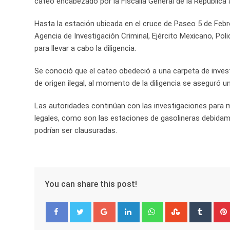
cateo encabezado por la Fiscalía General de la República 
Hasta la estación ubicada en el cruce de Paseo 5 de Febrer
Agencia de Investigación Criminal, Ejército Mexicano, Polic
para llevar a cabo la diligencia.
Se conoció que el cateo obedeció a una carpeta de invest
de origen ilegal, al momento de la diligencia se aseguró
Las autoridades continúan con las investigaciones para m
legales, como son las estaciones de gasolineras debidame
podrían ser clausuradas.
You can share this post!
Google+
LinkedIn
Whatsapp
StumbleUpo
Tumbl