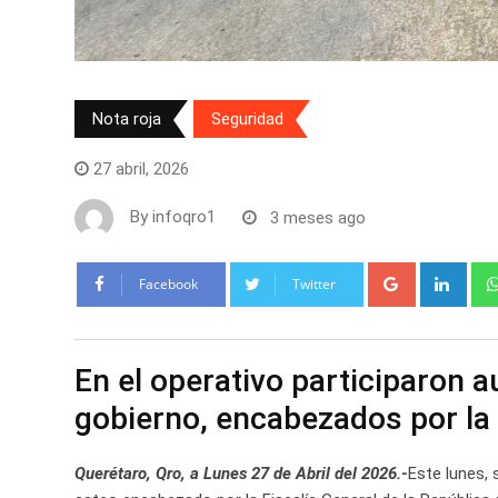
Nota roja
Seguridad
27 abril, 2026
By
infoqro1
3 meses ago
Google+
Link
Facebook
Twitter
En el operativo participaron a
gobierno, encabezados por la 
Querétaro, Qro, a Lunes 27 de Abril del 2026.-
Este lunes, 