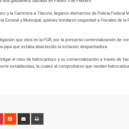
a una gasolinera, ubicado en Paseo 5 de Febrero.
o y la Carretera a Tlacote, llegaron elementos de Policía Federal Mi
ía Estatal y Municipal, quienes brindaron seguridad a Fiscales de la 
igación que obra en la FGR, por la presunta comercialización de co
 una pipa que estaba abastecido la estación despachadora.
itigar el robo de hidrocarburo y su comercialización a través de fa
nte establecidas, la cuales al comprobarse que venden hidrocarburo 
n
r
Pinterest
Reddit
Share
Print
via