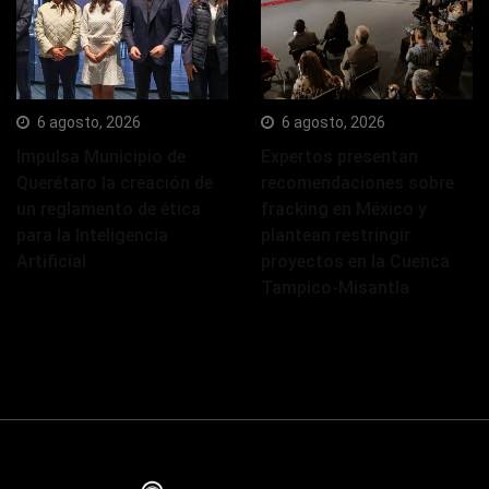
6 agosto, 2026
6 agosto, 2026
Impulsa Municipio de
Expertos presentan
Querétaro la creación de
recomendaciones sobre
un reglamento de ética
fracking en México y
para la Inteligencia
plantean restringir
Artificial
proyectos en la Cuenca
Tampico-Misantla