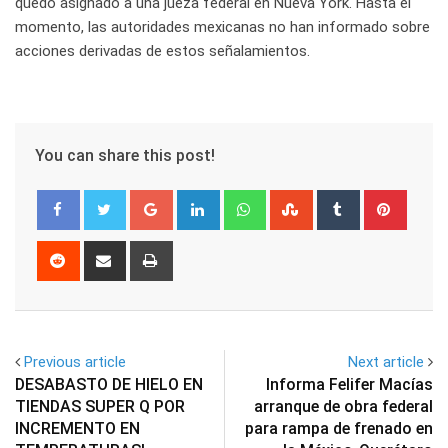
quedó asignado a una jueza federal en Nueva York. Hasta el
momento, las autoridades mexicanas no han informado sobre
acciones derivadas de estos señalamientos.
You can share this post!
Google+
LinkedIn
Whatsapp
StumbleUpon
Tumblr
Pinter
Reddit
Share
Print
via
Email
Previous article
Next article
DESABASTO DE HIELO EN
Informa Felifer Macías
TIENDAS SUPER Q POR
arranque de obra federal
INCREMENTO EN
para rampa de frenado en