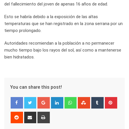
del fallecimiento del joven de apenas 16 años de edad.
Esto se habría debido a la exposición de las altas
temperaturas que se han registrado en la zona serrana por un
tiempo prolongado.
Autoridades recomiendan a la población a no permanecer
mucho tiempo bajo los rayos del sol, así como a mantenerse
bien hidratados.
You can share this post!
Google+
LinkedIn
Whatsapp
StumbleUpon
Tumblr
Pinter
Reddit
Share
Print
via
Email