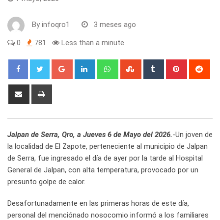
By
infoqro1
3 meses ago
0
781
Less than a minute
Google+
LinkedIn
Whatsapp
StumbleUpon
Tumblr
Pinterest
Red
Share
Print
via
Email
Jalpan de Serra, Qro, a Jueves 6 de Mayo del 2026.
-Un joven de
la localidad de El Zapote, perteneciente al municipio de Jalpan
de Serra, fue ingresado el día de ayer por la tarde al Hospital
General de Jalpan, con alta temperatura, provocado por un
presunto golpe de calor.
Desafortunadamente en las primeras horas de este día,
personal del menciónado nosocomio informó a los familiares