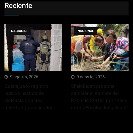
Reciente
NACIONAL
NACIONAL
9 agosto, 2026
9 agosto, 2026
Guanajuato registra
Sheinbaum propone
nuevos hechos de
cambiar el nombre del
violencia con dos
Paso de Cortés por “Paso
muertos y dos heridos
de los Pueblos Indígenas”