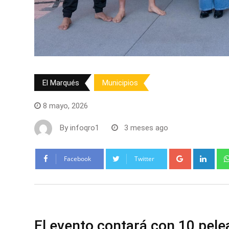
El Marqués
Municipios
8 mayo, 2026
By
infoqro1
3 meses ago
Google+
Link
Facebook
Twitter
⁠
El evento contará con 10 pele