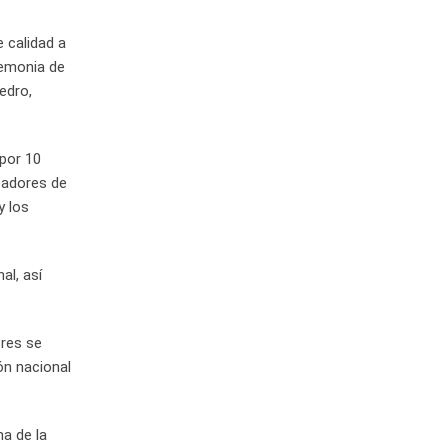
 calidad a
remonia de
edro,
 por 10
leadores de
y los
al, así
ores se
ón nacional
na de la