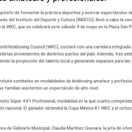
opósito de fomentar la práctica deportiva y acercar espectáculos de
avés del Instituto del Deporte y Cultura (INDECU), llevó a cabo la ce
e la WKC, que se celebrará este sábado 9 de mayo en la Plaza San P
rld Kickboxing Council (WKC), contará con una cartelera integrada
 atletas provenientes de distintos puntos del país. Además, tres pe
endo la proyección del talento local y generando espacios para las 
e incluirá combates en modalidades de kickboxing amateur y profesion
s familias asistentes un espectáculo de alto nivel.
formato Súper 4 K1 Profesional, modalidad en la que cuatro competid
eón nacional. El ganador obtendrá la Copa México K1 WKC y el cintur
a de Gabinete Municipal, Claudia Martínez Guevara; la jefa de ofici