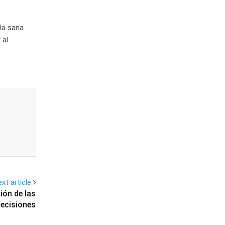
la sana
 al
xt article
ión de las
decisiones