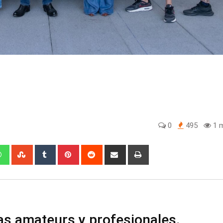
0
495
1 m
edIn
Whatsapp
StumbleUpon
Tumblr
Pinterest
Reddit
Share
Print
via
Email
as amateurs y profesionales.