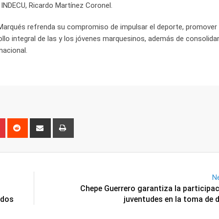
l INDECU, Ricardo Martínez Coronel.
l Marqués refrenda su compromiso de impulsar el deporte, promover 
llo integral de las y los jóvenes marquesinos, además de consolidar
nacional.
n
r
Pinterest
Reddit
Share
Print
via
Email
Ne
Chepe Guerrero garantiza la participac
ados
juventudes en la toma de 