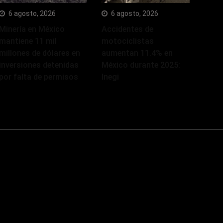
6 agosto, 2026
6 agosto, 2026
Minería en México
Accidentes de
mantiene 11 mil
motociclistas
millones de dólares en
aumentan 11.4% en
inversiones detenidas
México durante 2025:
por falta de permisos
Inegi