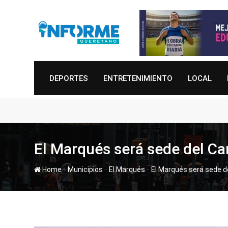
Skip
to
content
DEPORTES
ENTRETENIMIENTO
LOCAL
El Marqués será sede del C
-
-
-
Home
Municipios
El Marqués
El Marqués será sede d