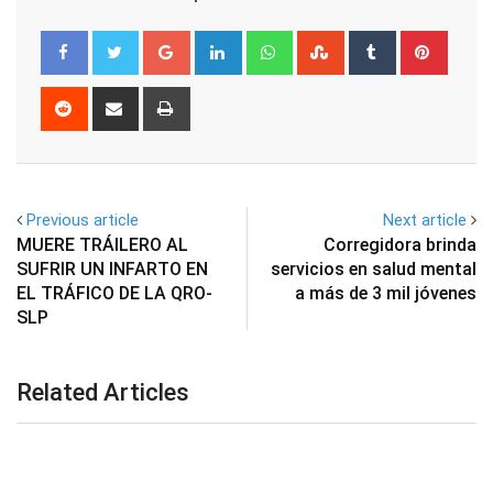
Google+
LinkedIn
Whatsapp
StumbleUpon
Tumblr
Pinter
Reddit
Share
Print
via
Email
Previous article
Next article
MUERE TRÁILERO AL
Corregidora brinda
SUFRIR UN INFARTO EN
servicios en salud mental
EL TRÁFICO DE LA QRO-
a más de 3 mil jóvenes
SLP
Related Articles