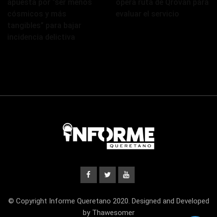
apuesta por “ser menos
opera ruta de Qrovan para
cósmicos y más
evaluar el servicio
tangibles” para bajar
incidencia delictiva
© Copyright Informe Queretano 2020. Designed and Developed
by Thawesomer