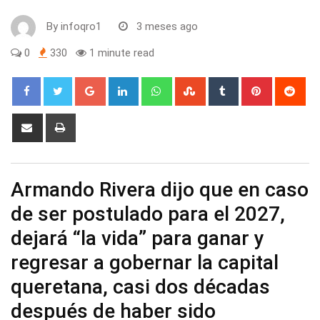
By
infoqro1
3 meses ago
0
330
1 minute read
Google+
LinkedIn
Whatsapp
StumbleUpon
Tumblr
Pinterest
Red
Share
Print
via
Email
Armando Rivera dijo que en caso
de ser postulado para el 2027,
dejará “la vida” para ganar y
regresar a gobernar la capital
queretana, casi dos décadas
después de haber sido