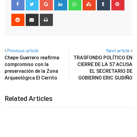
Google+
LinkedIn
Whatsapp
StumbleUpon
Tumblr
Pinter
Reddit
Share
Print
via
Email
Previous article
Next article
Chepe Guerrero reafirma
TRASFONDO POLÍTICO EN
compromiso con la
CIERRE DE LA 57 ACUSA
preservación de la Zona
EL SECRETARIO DE
Arqueológica El Cerrito
GOBIERNO ERIC GUDIÑO
Related Articles