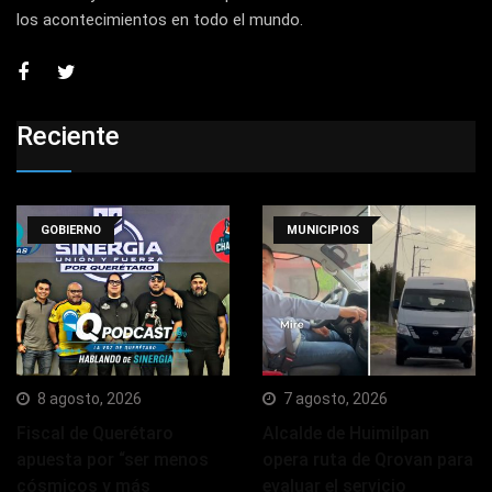
los acontecimientos en todo el mundo.
Reciente
GOBIERNO
MUNICIPIOS
8 agosto, 2026
7 agosto, 2026
Fiscal de Querétaro
Alcalde de Huimilpan
apuesta por “ser menos
opera ruta de Qrovan para
cósmicos y más
evaluar el servicio