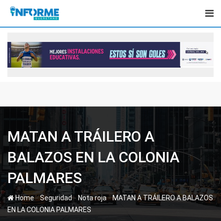
Skip
to
content
MATAN A TRÁILERO A
BALAZOS EN LA COLONIA
PALMARES
-
-
-
Home
Seguridad
Nota roja
MATAN A TRÁILERO A BALAZOS
EN LA COLONIA PALMARES