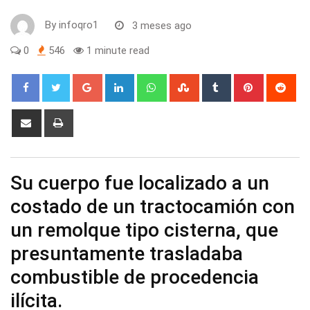
By
infoqro1
3 meses ago
0
546
1 minute read
Google+
LinkedIn
Whatsapp
StumbleUpon
Tumblr
Pinterest
Red
Share
Print
via
Email
Su cuerpo fue localizado a un
costado de un tractocamión con
un remolque tipo cisterna, que
presuntamente trasladaba
combustible de procedencia
ilícita.