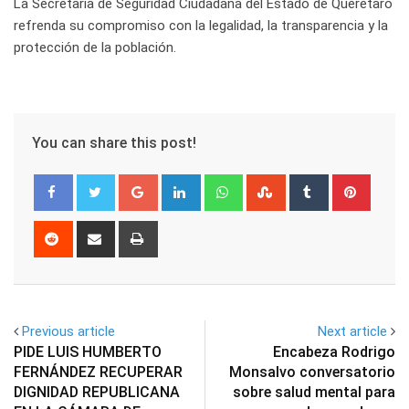
La Secretaría de Seguridad Ciudadana del Estado de Querétaro
refrenda su compromiso con la legalidad, la transparencia y la
protección de la población.
You can share this post!
Google+
LinkedIn
Whatsapp
StumbleUpon
Tumblr
Pinter
Reddit
Share
Print
via
Email
Previous article
Next article
PIDE LUIS HUMBERTO
Encabeza Rodrigo
FERNÁNDEZ RECUPERAR
Monsalvo conversatorio
DIGNIDAD REPUBLICANA
sobre salud mental para