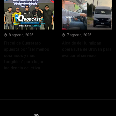
8 agosto, 2026
7 agosto, 2026
Fiscal de Querétaro
Alcalde de Huimilpan
apuesta por “ser menos
opera ruta de Qrovan para
cósmicos y más
evaluar el servicio
tangibles” para bajar
incidencia delictiva