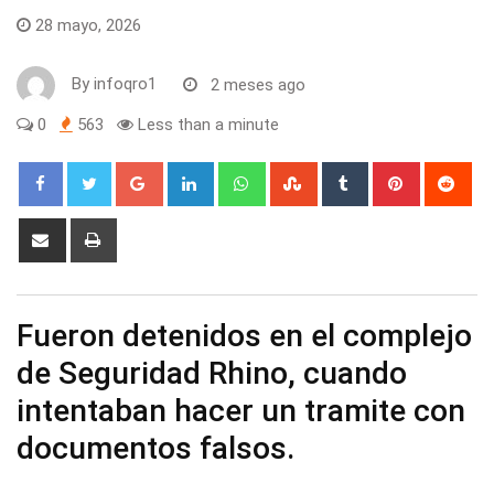
28 mayo, 2026
By
infoqro1
2 meses ago
0
563
Less than a minute
Google+
LinkedIn
Whatsapp
StumbleUpon
Tumblr
Pinterest
Red
Share
Print
via
Email
Fueron detenidos en el complejo
de Seguridad Rhino, cuando
intentaban hacer un tramite con
documentos falsos.