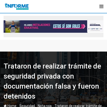
Skip
to
content
Trataron de realizar trámite de
seguridad privada con
documentación falsa y fueron
detenidos
-
-
-
Home
Seguridad
Nota roja
Trataron de realizar trámite de