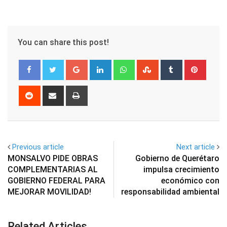
You can share this post!
Google+
LinkedIn
Whatsapp
StumbleUpon
Tumblr
Pinter
Reddit
Share
Print
via
Email
Previous article
Next article
MONSALVO PIDE OBRAS
Gobierno de Querétaro
COMPLEMENTARIAS AL
impulsa crecimiento
GOBIERNO FEDERAL PARA
económico con
MEJORAR MOVILIDAD!
responsabilidad ambiental
Related Articles