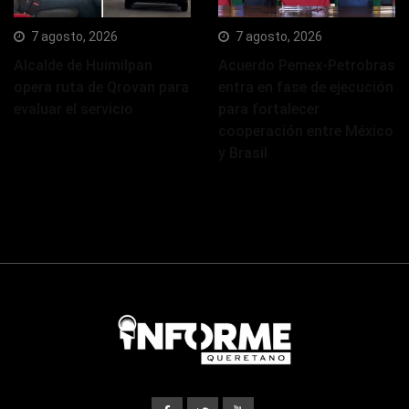
7 agosto, 2026
7 agosto, 2026
Alcalde de Huimilpan
Acuerdo Pemex-Petrobras
opera ruta de Qrovan para
entra en fase de ejecución
evaluar el servicio
para fortalecer
cooperación entre México
y Brasil