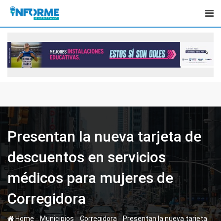
Skip
to
content
Presentan la nueva tarjeta de
descuentos en servicios
médicos para mujeres de
Corregidora
-
-
-
Home
Municipios
Corregidora
Presentan la nueva tarjeta