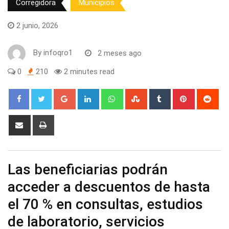
Corregidora
Municipios
2 junio, 2026
By
infoqro1
2 meses ago
0
210
2 minutes read
Google+
LinkedIn
Whatsapp
StumbleUpon
Tumblr
Pinterest
Red
Share
Print
via
Email
Las beneficiarias podrán
acceder a descuentos de hasta
el 70 % en consultas, estudios
de laboratorio, servicios