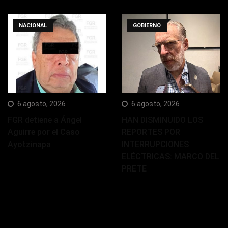
NACIONAL
GOBIERNO
6 agosto, 2026
6 agosto, 2026
FGR detiene a Ángel
HAN DISMINUIDO LOS
Aguirre por el Caso
REPORTES POR
Ayotzinapa
INTERRUPCIONES
ELÉCTRICAS: MARCO DEL
PRETE