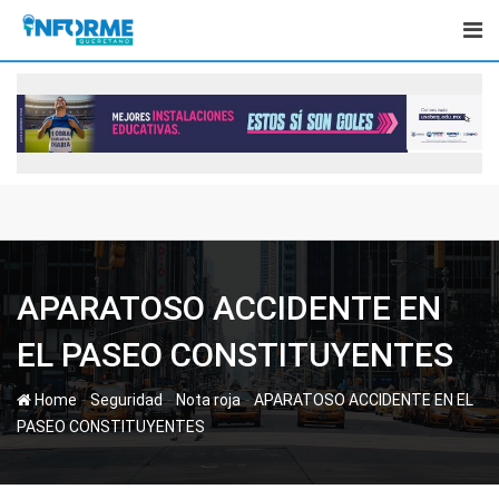
Skip
to
content
APARATOSO ACCIDENTE EN
EL PASEO CONSTITUYENTES
-
-
-
Home
Seguridad
Nota roja
APARATOSO ACCIDENTE EN EL
PASEO CONSTITUYENTES