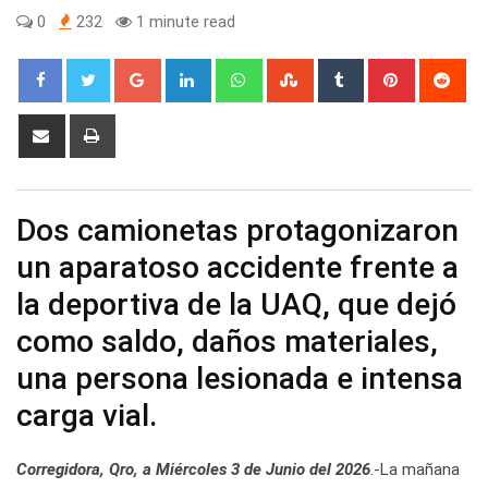
0
232
1 minute read
Google+
LinkedIn
Whatsapp
StumbleUpon
Tumblr
Pinterest
Red
Share
Print
via
Email
Dos camionetas protagonizaron
un aparatoso accidente frente a
la deportiva de la UAQ, que dejó
como saldo, daños materiales,
una persona lesionada e intensa
carga vial.
Corregidora, Qro, a Miércoles 3 de Junio del 2026
.-La mañana