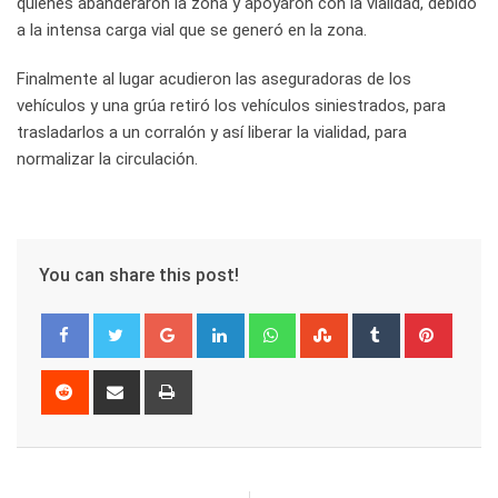
quienes abanderaron la zona y apoyaron con la vialidad, debido
a la intensa carga vial que se generó en la zona.
Finalmente al lugar acudieron las aseguradoras de los
vehículos y una grúa retiró los vehículos siniestrados, para
trasladarlos a un corralón y así liberar la vialidad, para
normalizar la circulación.
You can share this post!
Google+
LinkedIn
Whatsapp
StumbleUpon
Tumblr
Pinter
Reddit
Share
Print
via
Email