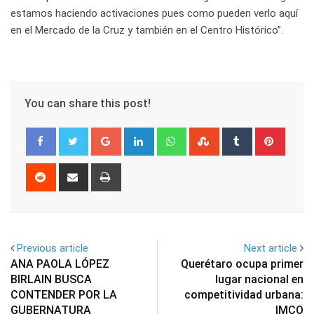
estamos haciendo activaciones pues como pueden verlo aquí
en el Mercado de la Cruz y también en el Centro Histórico”.
You can share this post!
Google+
LinkedIn
Whatsapp
StumbleUpon
Tumblr
Pinter
Reddit
Share
Print
via
Email
Previous article
Next article
ANA PAOLA LÓPEZ
Querétaro ocupa primer
BIRLAIN BUSCA
lugar nacional en
CONTENDER POR LA
competitividad urbana:
GUBERNATURA
IMCO