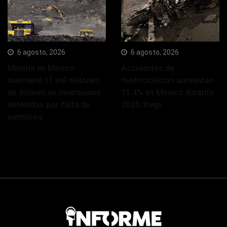
6 agosto, 2026
6 agosto, 2026
Minería en México
Accidentes de
mantiene 11 mil millones
motociclistas aumentan
de dólares en inversiones
11.4% en México durante
detenidas por falta de
2025: Inegi
permisos