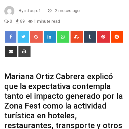
By
infoqro1
2 meses ago
0
89
1 minute read
Google+
LinkedIn
Whatsapp
StumbleUpon
Tumblr
Pinterest
Red
Share
Print
via
Email
Mariana Ortiz Cabrera explicó
que la expectativa contempla
tanto el impacto generado por la
Zona Fest como la actividad
turística en hoteles,
restaurantes, transporte y otros