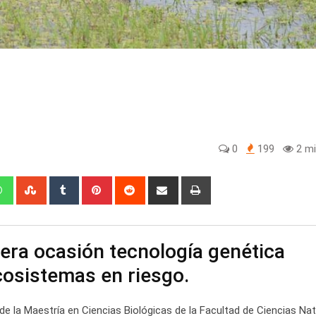
0
199
2 mi
edIn
Whatsapp
StumbleUpon
Tumblr
Pinterest
Reddit
Share
Print
via
Email
era ocasión tecnología genética
cosistemas en riesgo.
de la Maestría en Ciencias Biológicas de la Facultad de Ciencias Nat