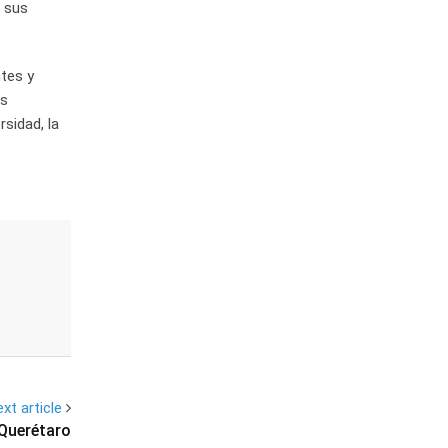
á sus
ntes y
as
sidad, la
xt article
 Querétaro