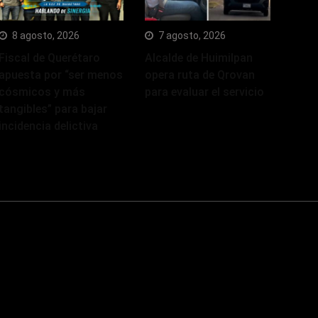
8 agosto, 2026
7 agosto, 2026
Fiscal de Querétaro
Alcalde de Huimilpan
apuesta por “ser menos
opera ruta de Qrovan
cósmicos y más
para evaluar el servicio
tangibles” para bajar
incidencia delictiva