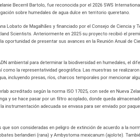
anie Becerril Bartolo, fue reconocida por el 2026 SWS International
tigación sobre humedales de agua dulce en territorio queretano.
tiana Lobato de Magalhães y financiado por el Consejo de Ciencia y 
and Scientists. Anteriormente en 2025 su proyecto recibió el prem
la oportunidad de presentar sus avances en la Reunión Anual de Cie
 ADN ambiental para determinar la biodiversidad en humedales, el dif
sí como la representatividad geográfica. Las muestras se realizaron
agua, incluyendo presas, ríos, charcos temporales por mencionar alg
derlab acreditado según la norma ISO 17025, con sede en Nueva Zela
inga y se hace pasar por un filtro acoplado, donde queda almacenad
n la instrumentación adecuada se envasa para ser enviado por paque
 que son consideradas en peligro de extinción de acuerdo a la nor
hobates berlandieri (rana) y Ambystoma mexicanum (ajolote). Tambi