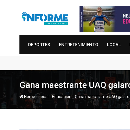
Skip
to
content
DEPORTES
ENTRETENIMIENTO
LOCAL
Gana maestrante UAQ galard
-
-
-
Home
Local
Educación
Gana maestrante UAQ galardó