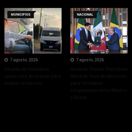
MUNICIPIOS
NACIONAL
7 agosto, 2026
7 agosto, 2026
Alcalde de Huimilpan
Acuerdo Pemex-Petrobras
opera ruta de Qrovan para
entra en fase de ejecución
evaluar el servicio
para fortalecer
cooperación entre México
y Brasil