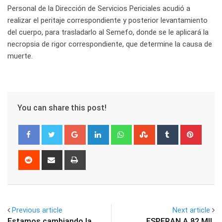
Personal de la Dirección de Servicios Periciales acudió a
realizar el peritaje correspondiente y posterior levantamiento
del cuerpo, para trasladarlo al Semefo, donde se le aplicará la
necropsia de rigor correspondiente, que determine la causa de
muerte.
You can share this post!
Google+
LinkedIn
Whatsapp
StumbleUpon
Tumblr
Pinter
Reddit
Share
Print
via
Email
Previous article
Next article
Estamos cambiando la
ESPERAN A 82 MIL