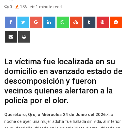
0
156
1 minute read
Google+
LinkedIn
Whatsapp
StumbleUpon
Tumblr
Pinterest
Red
Share
Print
via
Email
La víctima fue localizada en su
domicilio en avanzado estado de
descomposición y fueron
vecinos quienes alertaron a la
policía por el olor.
Querétaro, Qro, a Miércoles 24 de Junio del 2026.-
La
noche de ayer, una mujer adulta fue hallada sin vida, al interior