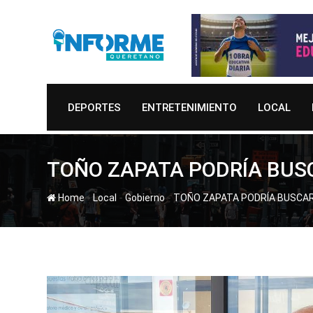
Skip
to
content
DEPORTES
ENTRETENIMIENTO
LOCAL
TOÑO ZAPATA PODRÍA BUS
-
-
-
Home
Local
Gobierno
TOÑO ZAPATA PODRÍA BUSCAR