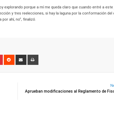
estoy explorando porque a mí me queda claro que cuando entré a este
cción y tres reelecciones, si hay la laguna por la conformación del d
por ahí, no”, finalizó.
n
r
Pinterest
Reddit
Share
Print
via
Email
Ne
Aprueban modificaciones al Reglamento de Fis