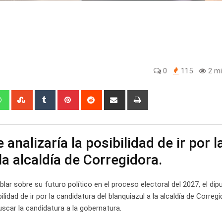
0
115
2 mi
edIn
Whatsapp
StumbleUpon
Tumblr
Pinterest
Reddit
Share
Print
via
Email
nalizaría la posibilidad de ir por l
la alcaldía de Corregidora.
blar sobre su futuro político en el proceso electoral del 2027, el dip
idad de ir por la candidatura del blanquiazul a la alcaldía de Corregi
uscar la candidatura a la gobernatura.