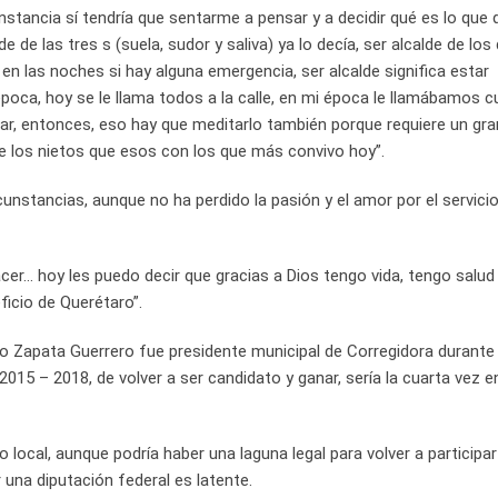
stancia sí tendría que sentarme a pensar y a decidir qué es lo que q
e de las tres s (suela, sudor y saliva) ya lo decía, ser alcalde de los
n las noches si hay alguna emergencia, ser alcalde significa estar
oca, hoy se le llama todos a la calle, en mi época le llamábamos c
ticar, entonces, eso hay que meditarlo también porque requiere un gr
de los nietos que esos con los que más convivo hoy”.
nstancias, aunque no ha perdido la pasión y el amor por el servicio
cer… hoy les puedo decir que gracias a Dios tengo vida, tengo salud
icio de Querétaro”.
nio Zapata Guerrero fue presidente municipal de Corregidora durante 
15 – 2018, de volver a ser candidato y ganar, sería la cuarta vez e
 local, aunque podría haber una laguna legal para volver a participar
r una diputación federal es latente.