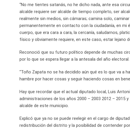
“No me tientes satanás, no he dicho nada, ante esa circun
alcalde requiere ser alcalde de tiempo completo, ser alcald
realmente sin medios, sin cámaras; camina solo, caminar e
permanentemente en contacto con la ciudadanía, en mi ép
cuerpo, que era cara a cara, la cercanía, saludarnos, pla
físico y obviamente requiere, en este caso, estar lejano 
Reconoció que su futuro político depende de muchas circu
por lo que se espera llegar a la antesala del año electoral.
“Toño Zapata no se ha decidido aún qué es lo que va a ha
hambre por hacer cosas y seguir haciendo cosas en benef
Hay que recordar que el actual diputado local, Luis Anto
administraciones de los años 2000 – 2003 2012 – 2015 y 20
alcalde de este municipio.
Explicó que ya no se puede reelegir en el cargo de diputado
redistribución del distrito y la posibilidad de contender po