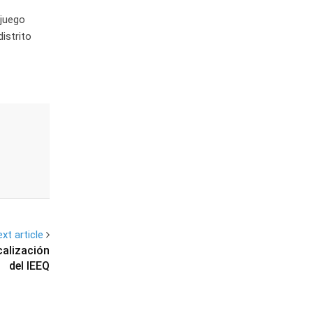
 juego
istrito
xt article
calización
del IEEQ