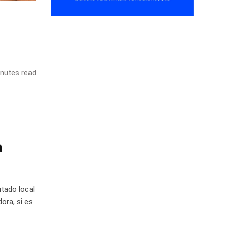
nutes read
a
utado local
dora, si es