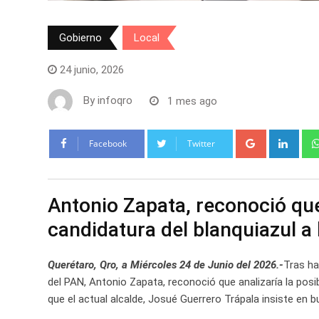
Gobierno
Local
24 junio, 2026
By
infoqro
1 mes ago
Google+
Link
Facebook
Twitter
Antonio Zapata, reconoció que a
candidatura del blanquiazul a 
Querétaro, Qro, a Miércoles 24 de Junio del 2026.-
Tras ha
del PAN, Antonio Zapata, reconoció que analizaría la posibil
que el actual alcalde, Josué Guerrero Trápala insiste en b