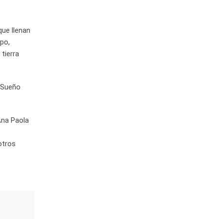
que llenan
mpo,
tierra
l Sueño
Ana Paola
otros