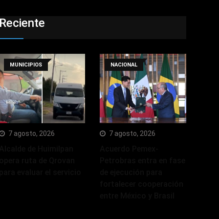
Reciente
MUNICIPIOS
NACIONAL
7 agosto, 2026
7 agosto, 2026
Alcalde de Huimilpan
Acuerdo Pemex-
opera ruta de Qrovan
Petrobras entra en fase
para evaluar el servicio
de ejecución para
fortalecer cooperación
entre México y Brasil