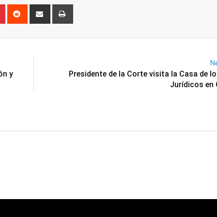
n
r
Pinterest
Reddit
Share
Print
via
Email
Ne
ón y
Presidente de la Corte visita la Casa de l
Jurídicos en