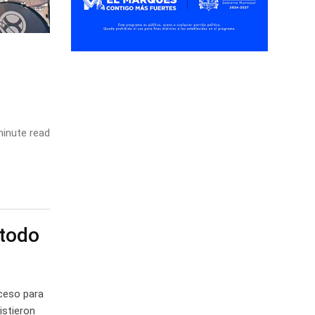
inute read
 todo
oceso para
istieron