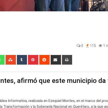
0
115
1 m
edIn
Whatsapp
StumbleUpon
Tumblr
Pinterest
Reddit
Share
Print
via
Email
tes, afirmó que este municipio da
lea Informativa, realizada en Ezequiel Montes, en el marco del pr
 la Transformación y la Soberanía Nacional en Querétaro, a la que as