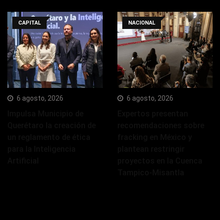
CAPITAL
NACIONAL
6 agosto, 2026
6 agosto, 2026
Impulsa Municipio de
Expertos presentan
Querétaro la creación de
recomendaciones sobre
un reglamento de ética
fracking en México y
para la Inteligencia
plantean restringir
Artificial
proyectos en la Cuenca
Tampico-Misantla