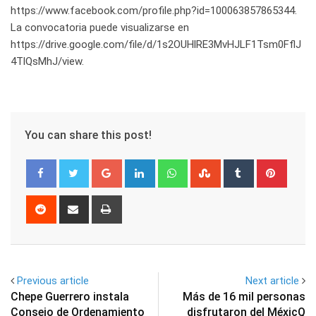
https://www.facebook.com/profile.php?id=100063857865344.
La convocatoria puede visualizarse en
https://drive.google.com/file/d/1s2OUHlRE3MvHJLF1Tsm0FflJ
4TlQsMhJ/view.
You can share this post!
Google+
LinkedIn
Whatsapp
StumbleUpon
Tumblr
Pinter
Reddit
Share
Print
via
Email
Previous article
Next article
Chepe Guerrero instala
Más de 16 mil personas
Consejo de Ordenamiento
disfrutaron del MéxicQ