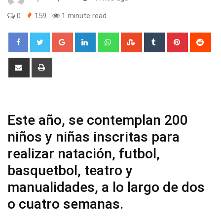
0
159
1 minute read
Google+
LinkedIn
Whatsapp
StumbleUpon
Tumblr
Pinterest
Red
Share
Print
via
Email
Este año, se contemplan 200
niños y niñas inscritas para
realizar natación, futbol,
basquetbol, teatro y
manualidades, a lo largo de dos
o cuatro semanas.