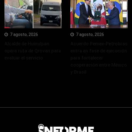
7 agosto, 2026
7 agosto, 2026
Alcalde de Huimilpan
Acuerdo Pemex-Petrobras
opera ruta de Qrovan para
entra en fase de ejecución
evaluar el servicio
para fortalecer
cooperación entre México
y Brasil