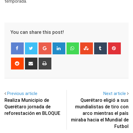
temporada.
You can share this post!
Google+
LinkedIn
Whatsapp
StumbleUpon
Tumblr
Pinter
Reddit
Share
Print
via
Email
Previous article
Next article
Realiza Municipio de
Querétaro eligió a sus
Querétaro jornada de
mundialistas de tiro con
reforestación en BLOQUE
arco mientras el país
miraba hacia el Mundial de
Futbol