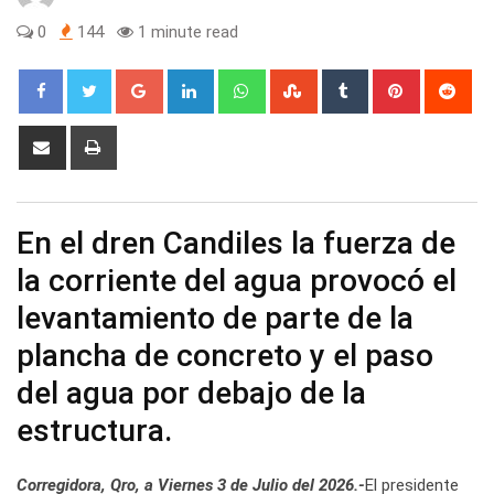
0
144
1 minute read
Google+
LinkedIn
Whatsapp
StumbleUpon
Tumblr
Pinterest
Red
Share
Print
via
Email
En el dren Candiles la fuerza de
la corriente del agua provocó el
levantamiento de parte de la
plancha de concreto y el paso
del agua por debajo de la
estructura.
Corregidora, Qro, a Viernes 3 de Julio del 2026.-
El presidente