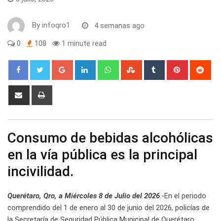
By
infoqro1
4 semanas ago
0
108
1 minute read
Google+
LinkedIn
Whatsapp
StumbleUpon
Tumblr
Pinterest
Red
Share
Print
via
Email
Consumo de bebidas alcohólicas
en la vía pública es la principal
incivilidad.
Querétaro, Qro, a Miércoles 8 de Julio del 2026
.-En el periodo
comprendido del 1 de enero al 30 de junio del 2026, policías de
la Secretaría de Seguridad Pública Municipal de Querétaro