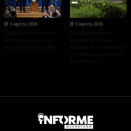
5 agosto, 2026
5 agosto, 2026
Estados Unidos ofrece
Claudia Sheinbaum
recompensa récord por
encabezará Jornada
presunto líder del CJNG
Nacional de reforestación
con participación de las
32 entidades