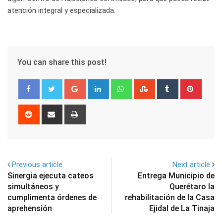
atención integral y especializada.
You can share this post!
Google+
LinkedIn
Whatsapp
StumbleUpon
Tumblr
Pinter
Reddit
Share
Print
via
Email
Previous article
Next article
Sinergia ejecuta cateos
Entrega Municipio de
simultáneos y
Querétaro la
cumplimenta órdenes de
rehabilitación de la Casa
aprehensión
Ejidal de La Tinaja