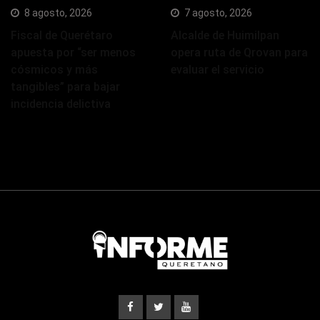
8 agosto, 2026
7 agosto, 2026
Fiscal de Querétaro
Alcalde de Huimilpan
apuesta por “ser menos
opera ruta de Qrovan para
cósmicos y más
evaluar el servicio
tangibles” para bajar
incidencia delictiva