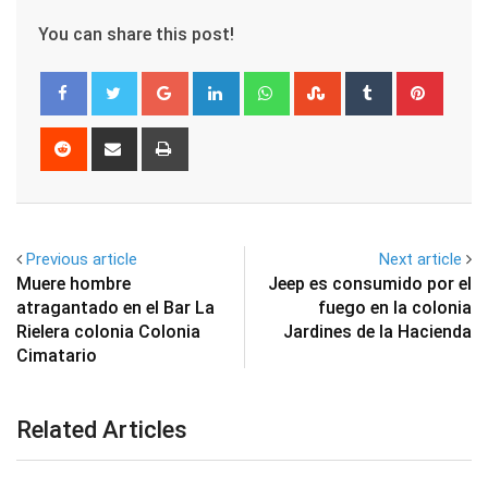
You can share this post!
Google+
LinkedIn
Whatsapp
StumbleUpon
Tumblr
Pinter
Reddit
Share
Print
via
Email
Previous article
Next article
Muere hombre
Jeep es consumido por el
atragantado en el Bar La
fuego en la colonia
Rielera colonia Colonia
Jardines de la Hacienda
Cimatario
Related Articles