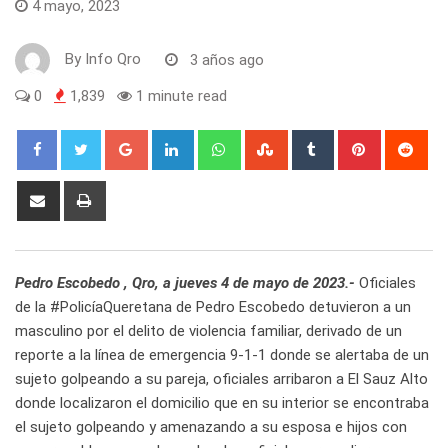
4 mayo, 2023
By
Info Qro
3 años ago
0
1,839
1 minute read
Google+
LinkedIn
Whatsapp
StumbleUpon
Tumblr
Pinterest
Red
Share
Print
via
Email
Pedro Escobedo , Qro, a jueves 4 de mayo de 2023.-
Oficiales
de la #PolicíaQueretana de Pedro Escobedo detuvieron a un
masculino por el delito de violencia familiar, derivado de un
reporte a la línea de emergencia 9-1-1 donde se alertaba de un
sujeto golpeando a su pareja, oficiales arribaron a El Sauz Alto
donde localizaron el domicilio que en su interior se encontraba
el sujeto golpeando y amenazando a su esposa e hijos con