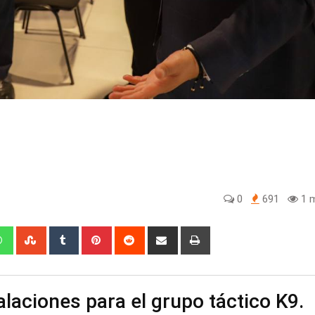
0
691
1 m
edIn
Whatsapp
StumbleUpon
Tumblr
Pinterest
Reddit
Share
Print
via
Email
alaciones para el grupo táctico K9.