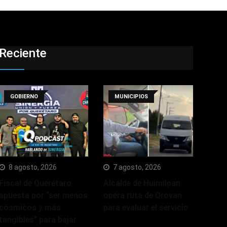
Reciente
GOBIERNO
MUNICIPIOS
8 agosto, 2026
7 agosto, 2026
Fiscal de Querétaro
Alcalde de Huimilpan
apuesta por “ser menos
opera ruta de Qrovan
cósmicos y más
para evaluar el servicio
tangibles” para bajar