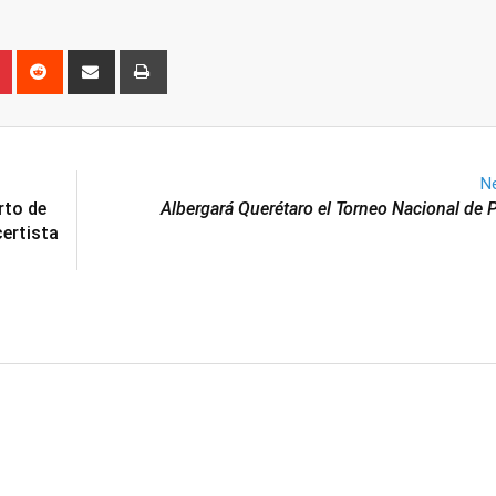
n
r
Pinterest
Reddit
Share
Print
via
Email
Ne
rto de
Albergará Querétaro el Torneo Nacional de 
certista