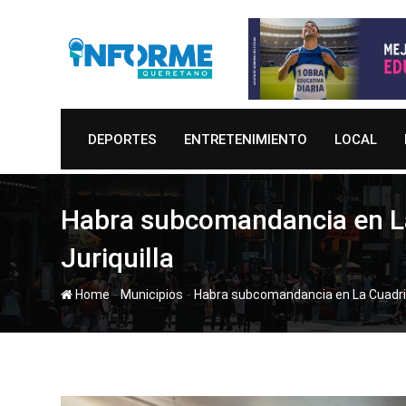
Skip
to
content
DEPORTES
ENTRETENIMIENTO
LOCAL
Habra subcomandancia en La 
Juriquilla
-
-
Home
Municipios
Habra subcomandancia en La Cuadrilla