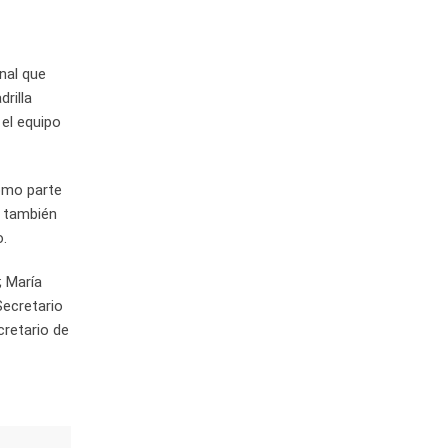
onal que
rilla
 el equipo
como parte
n también
o.
; María
Secretario
cretario de