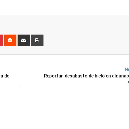
n
r
Pinterest
Reddit
Share
Print
via
Email
Ne
ra de
Reportan desabasto de hielo en alguna