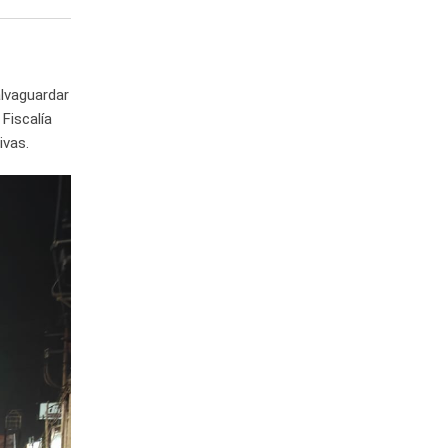
alvaguardar
 Fiscalía
ivas.