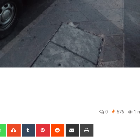
0
576
1 m
edIn
Whatsapp
StumbleUpon
Tumblr
Pinterest
Reddit
Share
Print
via