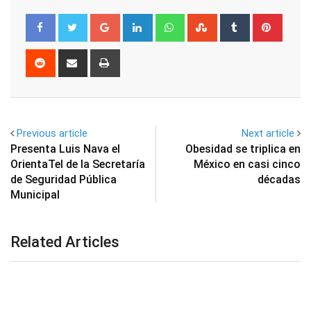
Google+
LinkedIn
Whatsapp
StumbleUpon
Tumblr
Pinter
Reddit
Share
Print
via
Email
Previous article
Next article
Presenta Luis Nava el
Obesidad se triplica en
OrientaTel de la Secretaría
México en casi cinco
de Seguridad Pública
décadas
Municipal
Related Articles