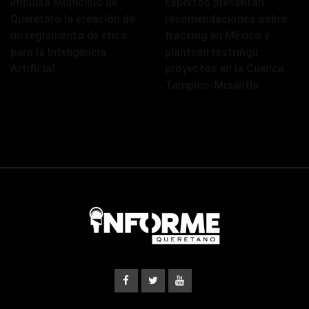
Impulsa Municipio de
Expertos presentan
Querétaro la creación de
recomendaciones sobre
un reglamento de ética
fracking en México y
para la Inteligencia
plantean restringir
Artificial
proyectos en la Cuenca
Tampico-Misantla