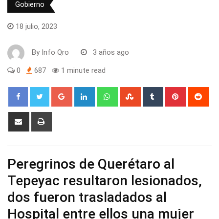
Gobierno
18 julio, 2023
By
Info Qro
3 años ago
0
687
1 minute read
Google+
LinkedIn
Whatsapp
StumbleUpon
Tumblr
Pinterest
Red
Share
Print
via
Email
Peregrinos de Querétaro al
Tepeyac resultaron lesionados,
dos fueron trasladados al
Hospital entre ellos una mujer