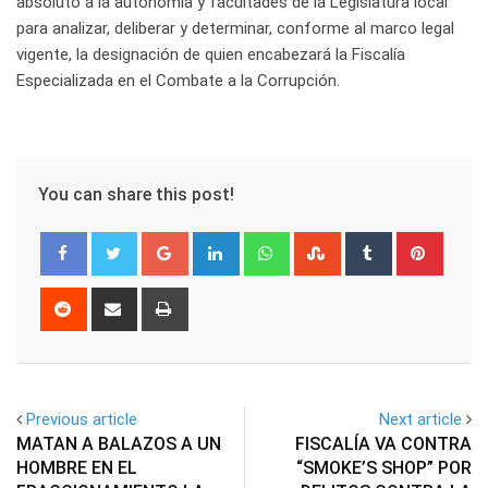
absoluto a la autonomía y facultades de la Legislatura local
para analizar, deliberar y determinar, conforme al marco legal
vigente, la designación de quien encabezará la Fiscalía
Especializada en el Combate a la Corrupción.
You can share this post!
Google+
LinkedIn
Whatsapp
StumbleUpon
Tumblr
Pinter
Reddit
Share
Print
via
Email
Previous article
Next article
MATAN A BALAZOS A UN
FISCALÍA VA CONTRA
HOMBRE EN EL
“SMOKE’S SHOP” POR