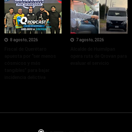
8 agosto, 2026
7 agosto, 2026
Fiscal de Querétaro
Alcalde de Huimilpan
apuesta por “ser menos
opera ruta de Qrovan para
cósmicos y más
evaluar el servicio
tangibles” para bajar
incidencia delictiva