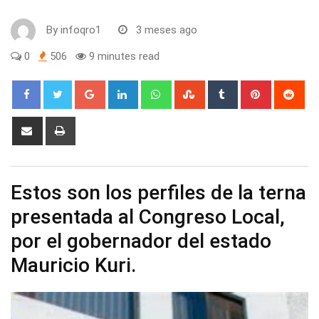
By
infoqro1
3 meses ago
0
506
9 minutes read
Google+
LinkedIn
Whatsapp
StumbleUpon
Tumblr
Pinterest
Red
Share
Print
via
Email
Estos son los perfiles de la terna
presentada al Congreso Local,
por el gobernador del estado
Mauricio Kuri.