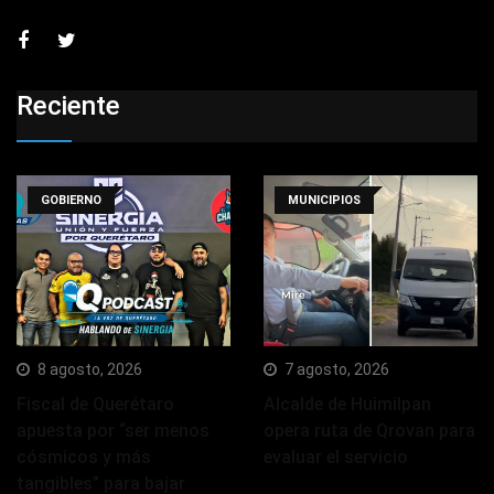
Reciente
GOBIERNO
MUNICIPIOS
8 agosto, 2026
7 agosto, 2026
Fiscal de Querétaro
Alcalde de Huimilpan
apuesta por “ser menos
opera ruta de Qrovan para
cósmicos y más
evaluar el servicio
tangibles” para bajar