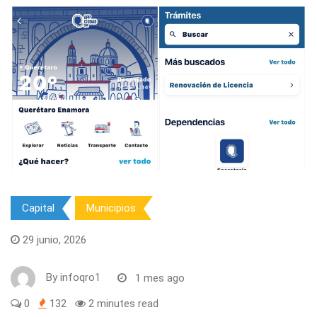
Capital
Municipios
29 junio, 2026
By
infoqro1
1 mes ago
0
132
2 minutes read