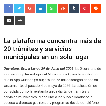
Google+
LinkedIn
Whatsapp
StumbleUpon
Tumblr
Pinterest
Red
Share
Print
via
Email
La plataforma concentra más de
20 trámites y servicios
municipales en un solo lugar
Querétaro, Qro, a Lunes 29 de Junio del 2026
.-La Secretaría de
Innovación y Tecnología del Municipio de Querétaro informó
que la App Ciudad Qro superó las 25 mil descargas desde su
lanzamiento, el pasado 4 de mayo de 2026. La aplicación se
consolida como la ventanilla única digital de trámites y
servicios municipales, al facilitar a las y los ciudadanos el
acceso a diversas gestiones y programas desde su teléfono