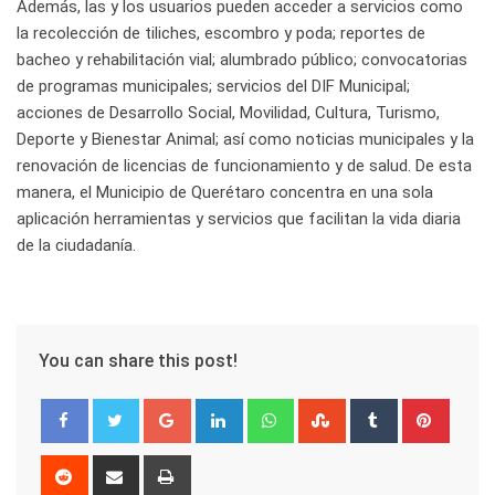
Además, las y los usuarios pueden acceder a servicios como
la recolección de tiliches, escombro y poda; reportes de
bacheo y rehabilitación vial; alumbrado público; convocatorias
de programas municipales; servicios del DIF Municipal;
acciones de Desarrollo Social, Movilidad, Cultura, Turismo,
Deporte y Bienestar Animal; así como noticias municipales y la
renovación de licencias de funcionamiento y de salud. De esta
manera, el Municipio de Querétaro concentra en una sola
aplicación herramientas y servicios que facilitan la vida diaria
de la ciudadanía.
You can share this post!
Google+
LinkedIn
Whatsapp
StumbleUpon
Tumblr
Pinter
Reddit
Share
Print
via