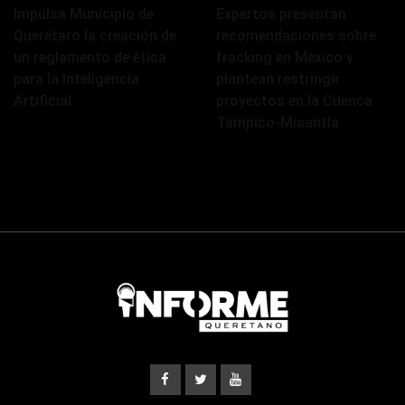
Impulsa Municipio de
Expertos presentan
Querétaro la creación de
recomendaciones sobre
un reglamento de ética
fracking en México y
para la Inteligencia
plantean restringir
Artificial
proyectos en la Cuenca
Tampico-Misantla