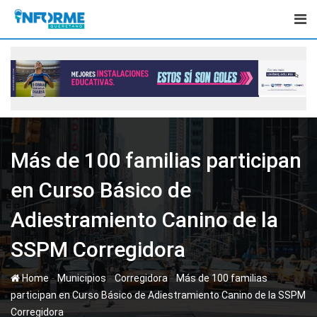
Skip
to
content
Más de 100 familias participan
en Curso Básico de
Adiestramiento Canino de la
SSPM Corregidora
-
-
-
Home
Municipios
Corregidora
Más de 100 familias
participan en Curso Básico de Adiestramiento Canino de la SSPM
Corregidora