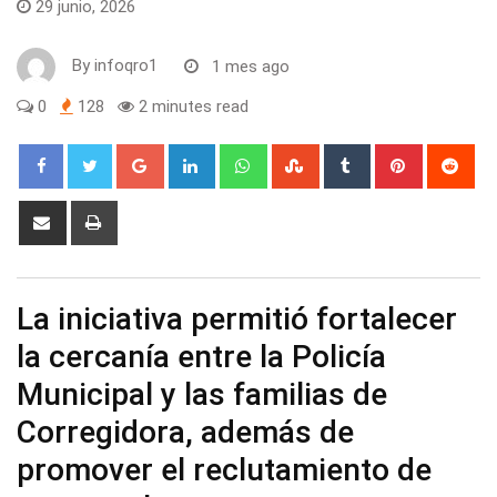
29 junio, 2026
By
infoqro1
1 mes ago
0
128
2 minutes read
Google+
LinkedIn
Whatsapp
StumbleUpon
Tumblr
Pinterest
Red
Share
Print
via
Email
La iniciativa permitió fortalecer
la cercanía entre la Policía
Municipal y las familias de
Corregidora, además de
promover el reclutamiento de