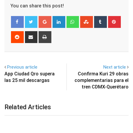
You can share this post!
Google+
LinkedIn
Whatsapp
StumbleUpon
Tumblr
Pinter
Reddit
Share
Print
via
Email
Previous article
Next article
App Ciudad Qro supera
Confirma Kuri 29 obras
las 25 mil descargas
complementarias para el
tren CDMX-Querétaro
Related Articles