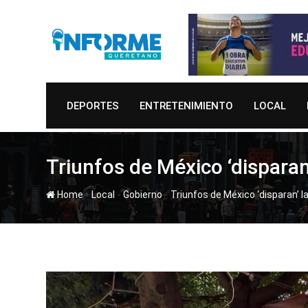
Skip
to
content
DEPORTES
ENTRETENIMIENTO
LOCAL
Triunfos de México ‘disparan
-
-
-
Home
Local
Gobierno
Triunfos de México ‘disparan’ l