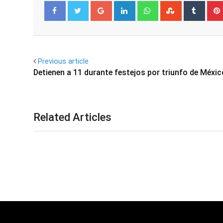
Google+
LinkedIn
Whatsapp
StumbleUpo
Tumbl
Facebook
Twitter
Previous article
Detienen a 11 durante festejos por triunfo de Méxic
Related Articles