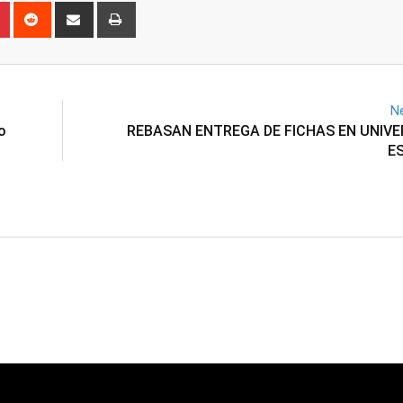
n
r
Pinterest
Reddit
Share
Print
via
Email
Ne
o
REBASAN ENTREGA DE FICHAS EN UNIVE
E