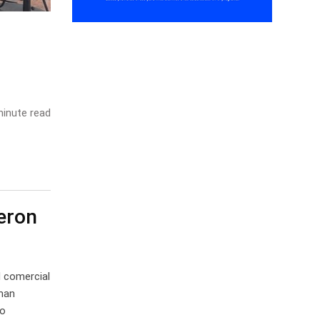
inute read
ieron
d comercial
 han
to