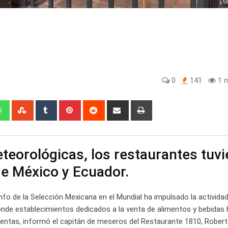
0
141
1 m
edIn
Whatsapp
StumbleUpon
Tumblr
Pinterest
Reddit
Share
Print
via
Email
teorológicas, los restaurantes tuv
 de México y Ecuador.
unfo de la Selección Mexicana en el Mundial ha impulsado la activida
onde establecimientos dedicados a la venta de alimentos y bebidas
ventas, informó el capitán de meseros del Restaurante 1810, Rober