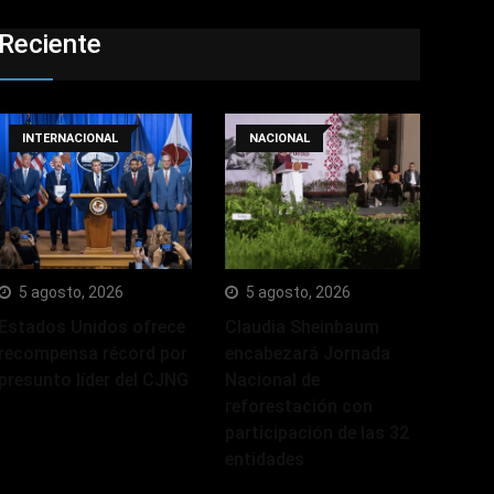
Reciente
INTERNACIONAL
NACIONAL
5 agosto, 2026
5 agosto, 2026
Estados Unidos ofrece
Claudia Sheinbaum
recompensa récord por
encabezará Jornada
presunto líder del CJNG
Nacional de
reforestación con
participación de las 32
entidades