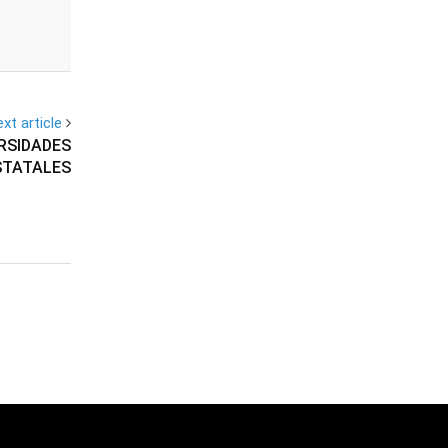
xt article
RSIDADES
STATALES