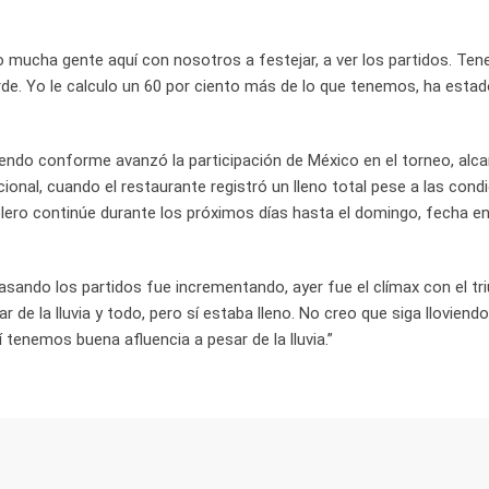
o mucha gente aquí con nosotros a festejar, a ver los partidos. Te
arde. Yo le calculo un 60 por ciento más de lo que tenemos, ha esta
eciendo conforme avanzó la participación de México en el torneo, al
cional, cuando el restaurante registró un lleno total pese a las cond
bolero continúe durante los próximos días hasta el domingo, fecha e
asando los partidos fue incrementando, ayer fue el clímax con el tr
 de la lluvia y todo, pero sí estaba lleno. No creo que siga lloviendo
tenemos buena afluencia a pesar de la lluvia.”