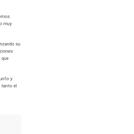
nemos
do muy
canzando su
iciones
n que
iunfo y
 tanto el