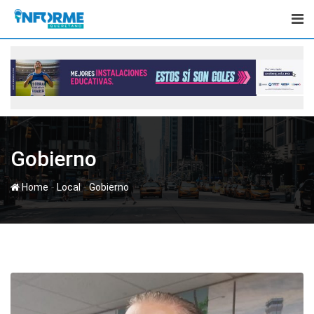
Skip
to
content
Gobierno
-
-
Home
Local
Gobierno