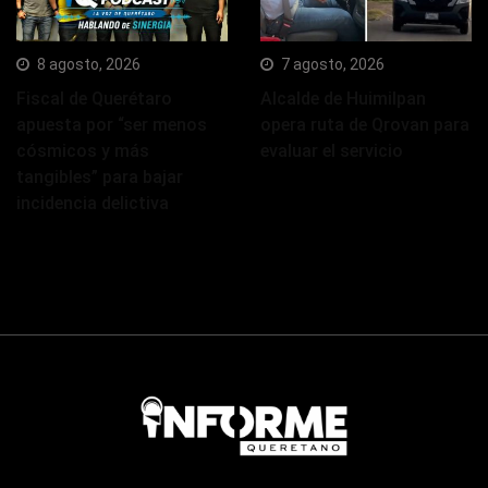
8 agosto, 2026
7 agosto, 2026
Fiscal de Querétaro
Alcalde de Huimilpan
apuesta por “ser menos
opera ruta de Qrovan para
cósmicos y más
evaluar el servicio
tangibles” para bajar
incidencia delictiva