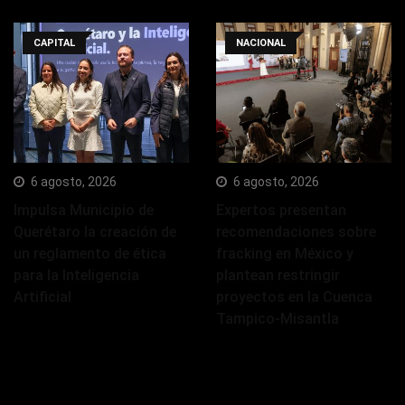
CAPITAL
NACIONAL
6 agosto, 2026
6 agosto, 2026
Impulsa Municipio de
Expertos presentan
Querétaro la creación de
recomendaciones sobre
un reglamento de ética
fracking en México y
para la Inteligencia
plantean restringir
Artificial
proyectos en la Cuenca
Tampico-Misantla