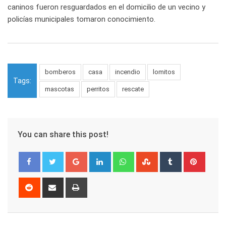
caninos fueron resguardados en el domicilio de un vecino y
policías municipales tomaron conocimiento.
bomberos
casa
incendio
lomitos
Tags:
mascotas
perritos
rescate
You can share this post!
Google+
LinkedIn
Whatsapp
StumbleUpon
Tumblr
Pinter
Reddit
Share
Print
via
Email