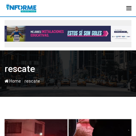
Skip
to
content
rescate
-
Home
rescate