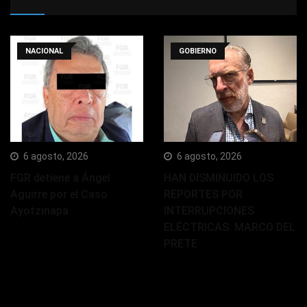
NACIONAL
GOBIERNO
6 agosto, 2026
6 agosto, 2026
FGR detiene a Ángel
HAN DISMINUIDO LOS
Aguirre por el Caso
REPORTES POR
Ayotzinapa
INTERRUPCIONES
ELÉCTRICAS: MARCO DEL
PRETE