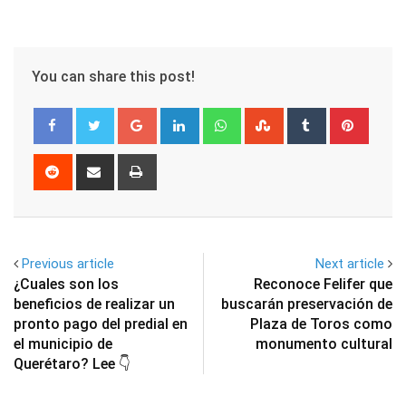
You can share this post!
Google+
LinkedIn
Whatsapp
StumbleUpon
Tumblr
Pinter
Reddit
Share
Print
via
Email
Previous article
Next article
¿Cuales son los
Reconoce Felifer que
beneficios de realizar un
buscarán preservación de
pronto pago del predial en
Plaza de Toros como
el municipio de
monumento cultural
Querétaro? Lee 👇