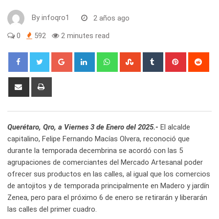
By
infoqro1
2 años ago
0
592
2 minutes read
Google+
LinkedIn
Whatsapp
StumbleUpon
Tumblr
Pinterest
Red
Share
Print
via
Email
Querétaro, Qro, a Viernes 3 de Enero del 2025.-
El alcalde
capitalino, Felipe Fernando Macías Olvera, reconoció que
durante la temporada decembrina se acordó con las 5
agrupaciones de comerciantes del Mercado Artesanal poder
ofrecer sus productos en las calles, al igual que los comercios
de antojitos y de temporada principalmente en Madero y jardín
Zenea, pero para el próximo 6 de enero se retirarán y liberarán
las calles del primer cuadro.