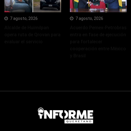
7 agosto, 2026
7 agosto, 2026
Alcalde de Huimilpan
Acuerdo Pemex-Petrobras
opera ruta de Qrovan para
entra en fase de ejecución
evaluar el servicio
para fortalecer
cooperación entre México
y Brasil