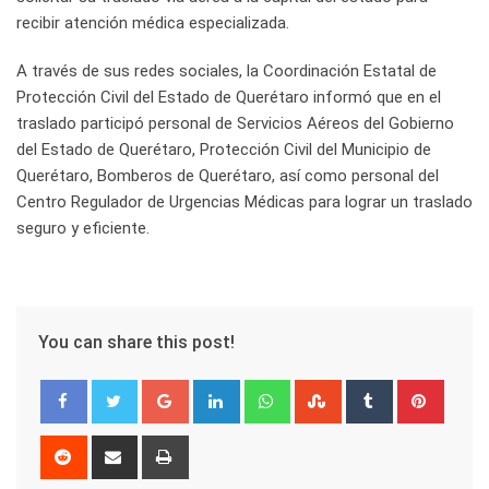
recibir atención médica especializada.
A través de sus redes sociales, la Coordinación Estatal de
Protección Civil del Estado de Querétaro informó que en el
traslado participó personal de Servicios Aéreos del Gobierno
del Estado de Querétaro, Protección Civil del Municipio de
Querétaro, Bomberos de Querétaro, así como personal del
Centro Regulador de Urgencias Médicas para lograr un traslado
seguro y eficiente.
You can share this post!
Google+
LinkedIn
Whatsapp
StumbleUpon
Tumblr
Pinter
Reddit
Share
Print
via