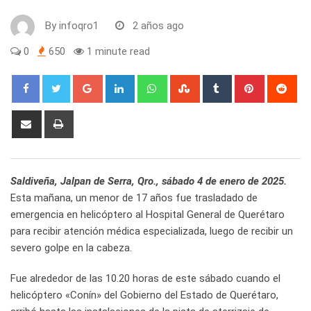
By
infoqro1
2 años ago
0
650
1 minute read
Google+
LinkedIn
Whatsapp
StumbleUpon
Tumblr
Pinterest
Red
Share
Print
via
Email
Saldiveña, Jalpan de Serra, Qro., sábado 4 de enero de 2025.
Esta mañana, un menor de 17 años fue trasladado de
emergencia en helicóptero al Hospital General de Querétaro
para recibir atención médica especializada, luego de recibir un
severo golpe en la cabeza.
Fue alrededor de las 10.20 horas de este sábado cuando el
helicóptero «Conín» del Gobierno del Estado de Querétaro,