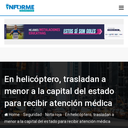
Skip
to
content
En helicóptero, trasladan a
menor a la capital del estado
para recibir atención médica
-
-
-
Home
Seguridad
Nota roja
En helicóptero, trasladan a
menor a la capital del estado para recibir atención médica