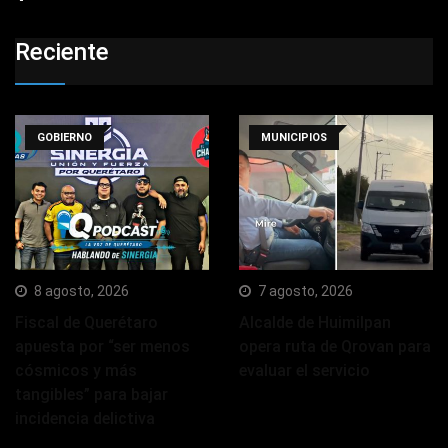
Reciente
GOBIERNO
MUNICIPIOS
8 agosto, 2026
7 agosto, 2026
Fiscal de Querétaro
Alcalde de Huimilpan
apuesta por “ser menos
opera ruta de Qrovan para
cósmicos y más
evaluar el servicio
tangibles” para bajar
incidencia delictiva